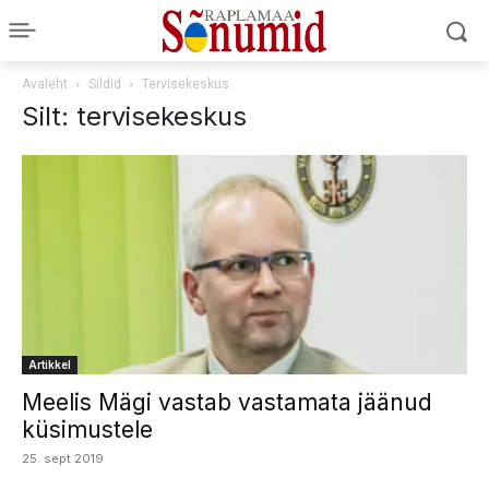
Avaleht
Sildid
Tervisekeskus
Silt: tervisekeskus
Artikkel
Meelis Mägi vastab vastamata jäänud
küsimustele
25. sept 2019