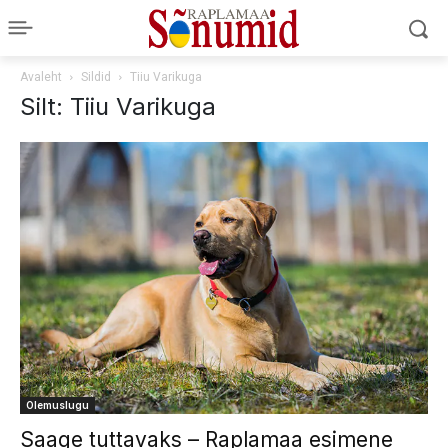
Avaleht
Sildid
Tiiu Varikuga
Silt: Tiiu Varikuga
Olemuslugu
Saage tuttavaks – Raplamaa esimene