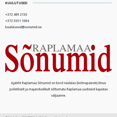
KUULUTUSED
+372 489 2133
+372 5551 1084
kuulutused@sonumid.ee
Ajaleht Raplamaa Sõnumid on kord nädalas (kolmapäeviti) ilmuv
poliitiliselt ja majanduslikult sõltumatu Raplamaa uudiseid kajastav
väljaanne.