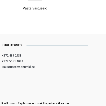
Vaata vastuseid
KUULUTUSED
+372 489 2133
+372 5551 1084
kuulutused@sonumid.ee
kult sõltumatu Raplamaa uudiseid kajastav väljaanne.