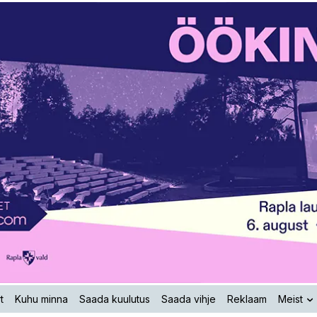
t
Kuhu minna
Saada kuulutus
Saada vihje
Reklaam
Meist