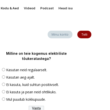
Kodu & Aed
Videod
Podcast
Head isu
Minu konto
Telli
Milline on teie kogemus elektriliste
tõukeratastega?
Kasutan neid regulaarselt.
Kasutan aeg-ajalt.
Ei kasuta, kuid suhtun positiivselt.
Ei kasuta ja pean neid ohtlikuks.
Mul puudub kokkupuude.