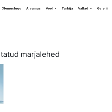
Olemuslugu
Arvamus
Veel
Tarbija
Vallad
Galerii
atatud marjalehed