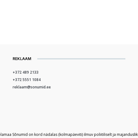
REKLAAM
+372 489 2133
+372 5551 1084
reklaam@sonumid.ee
plamaa Sõnumid on kord nädalas (kolmapäeviti) ilmuv poliitiliselt ja majandusli