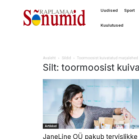
Uudised
Sport
Kuulutused
Avaleht
Sildid
Toormoosist kuivatatud marjalehed
Silt: toormoosist kuiv
Artikkel
JaneLine OÜ pakub tervislikke