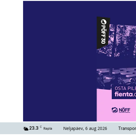
Neljapäev, 6 aug 2026
23.3
C
Transpor
Rapla