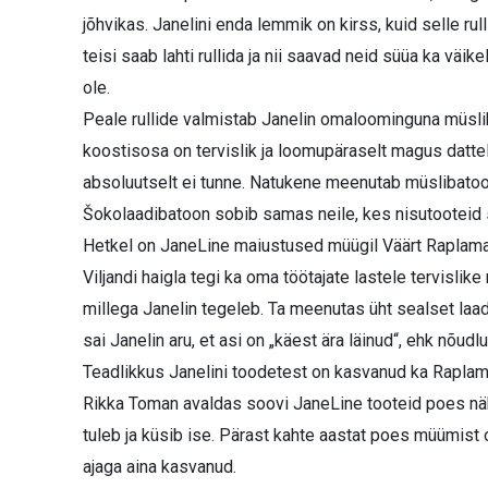
jõhvikas. Janelini enda lemmik on kirss, kuid selle r
teisi saab lahti rullida ja nii saavad neid süüa ka vä
ole.
Peale rullide valmistab Janelin omaloominguna müsli
koostisosa on tervislik ja loomupäraselt magus datte
absoluutselt ei tunne. Natukene meenutab müslibatoon
Šokolaadibatoon sobib samas neile, kes nisutooteid 
Hetkel on JaneLine maiustused müügil Väärt Raplamaa
Viljandi haigla tegi ka oma töötajate lastele tervislik
millega Janelin tegeleb. Ta meenutas üht sealset laa
sai Janelin aru, et asi on „käest ära läinud“, ehk nõudl
Teadlikkus Janelini toodetest on kasvanud ka Raplama
Rikka Toman avaldas soovi JaneLine tooteid poes näha
tuleb ja küsib ise. Pärast kahte aastat poes müümist o
ajaga aina kasvanud.