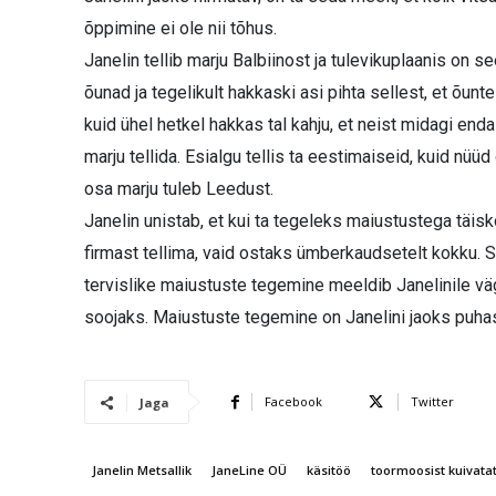
õppimine ei ole nii tõhus.
Janelin tellib marju Balbiinost ja tulevikuplaanis on s
õunad ja tegelikult hakkaski asi pihta sellest, et õunt
kuid ühel hetkel hakkas tal kahju, et neist midagi enda
marju tellida. Esialgu tellis ta eestimaiseid, kuid nüüd 
osa marju tuleb Leedust.
Janelin unistab, et kui ta tegeleks maiustustega täisk
firmast tellima, vaid ostaks ümberkaudsetelt kokku. S
tervislike maiustuste tegemine meeldib Janelinile v
soojaks. Maiustuste tegemine on Janelini jaoks puha
Facebook
Twitter
Jaga
Janelin Metsallik
JaneLine OÜ
käsitöö
toormoosist kuivata