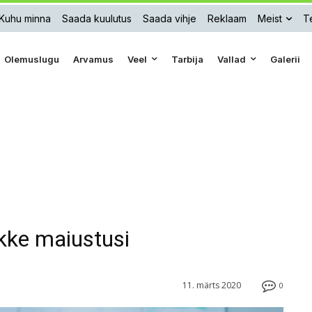
Kuhu minna
Saada kuulutus
Saada vihje
Reklaam
Meist
Te
Olemuslugu
Arvamus
Veel
Tarbija
Vallad
Galerii
kke maiustusi
11. märts 2020
0