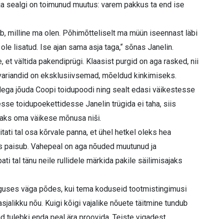
ja sealgi on toimunud muutus: varem pakkus ta end ise
ub, milline ma olen. Põhimõtteliselt ma müün iseennast läbi
ole lisatud. Ise ajan sama asja taga,“ sõnas Janelin.
t vältida pakendiprügi. Klaasist purgid on aga rasked, nii
variandid on eksklusiivsemad, mõeldud kinkimiseks.
dega jõuda Coopi toidupoodi ning sealt edasi väikestesse
se toidupoekettidesse Janelin trügida ei taha, siis
aks oma väikese mõnusa niši.
ati tal osa kõrvale panna, et ühel hetkel oleks hea
aks paisub. Vahepeal on aga nõuded muutunud ja
ti tal tänu neile rullidele märkida pakile säilimisajaks
 alguses väga põdes, kui tema koduseid tootmistingimusi
asjalikku nõu. Kuigi kõigi vajalike nõuete täitmine tundub
sad tulebki enda peal ära proovida. Teiste vigadest