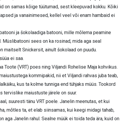
ullid on samas kõige tüütumad, sest kleepuvad kokku. Kõiki
ikelapsed ja vanainimesed, kellel veel või enam hambaid ei
batooni ja šokolaadiga batooni, mille mõlema peamine
l. Müslibatooni sees on ka rosinad, mida aga seal
 maitselt Snickersit, ainult šokolaad on puudu.
süüa ei saa.
 Toote (VRT) poes ning Viljandi Rohelise Maja kohvikus.
e maiustustega kommipakid, nii et Viljandi rahvas juba teab,
dalkäiku, kus ta kolme tunniga end tühjaks müüs. Tookord
us tervislike maiustuste järele on suur.
al, suuresti tänu VRT poele. Janelin meenutas, et kui
, mõtles ta, et elab siinsamas, kui keegi midagi tahab,
n aga Janelin rahul. Sealne müük ei toida teda ära, kuid on