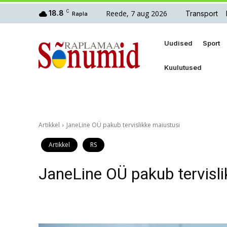
Reede, 7 aug 2026
18.8
C
Transport
Rapla
Uudised
Sport
Kuulutused
Artikkel
JaneLine OÜ pakub tervislikke maiustusi
Artikkel
RS
JaneLine OÜ pakub tervisli