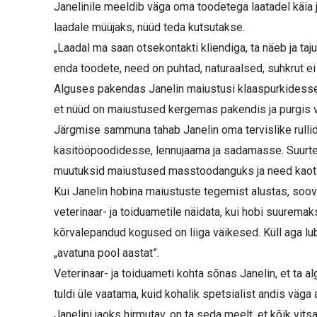
Janelinile meeldib väga oma toodetega laatadel käia 
laadale müüjaks, nüüd teda kutsutakse.
„Laadal ma saan otsekontakti kliendiga, ta näeb ja taj
enda toodete, need on puhtad, naturaalsed, suhkrut ei 
Alguses pakendas Janelin maiustusi klaaspurkidesse, e
et nüüd on maiustused kergemas pakendis ja purgis 
Järgmise sammuna tahab Janelin oma tervislike rulli
käsitööpoodidesse, lennujaama ja sadamasse. Suurtes
muutuksid maiustused masstoodanguks ja need kaot
Kui Janelin hobina maiustuste tegemist alustas, soovit
veterinaar- ja toiduametile näidata, kui hobi suurem
kõrvalepandud kogused on liiga väikesed. Küll aga luba
„avatuna pool aastat”.
Veterinaar- ja toiduameti kohta sõnas Janelin, et ta
tuldi üle vaatama, kuid kohalik spetsialist andis väga 
Janelini jaoks hirmutav, on ta seda meelt, et kõik vit