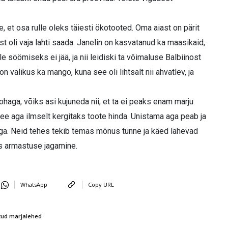
ee, et osa rulle oleks täiesti ökotooted. Oma aiast on pärit
est oli vaja lahti saada. Janelin on kasvatanud ka maasikaid,
le söömiseks ei jää, ja nii leidiski ta võimaluse Balbiinost
on valikus ka mango, kuna see oli lihtsalt nii ahvatlev, ja
ohaga, võiks asi kujuneda nii, et ta ei peaks enam marju
ee aga ilmselt kergitaks toote hinda. Unistama aga peab ja
äga. Neid tehes tekib temas mõnus tunne ja käed lähevad
s armastuse jagamine.
WhatsApp
Copy URL
tud marjalehed