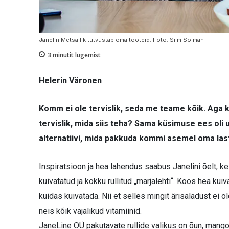
Janelin Metsallik tutvustab oma tooteid. Foto: Siim Solman
3
minutit lugemist
Helerin Väronen
Komm ei ole tervislik, seda me teame kõik. Aga 
tervislik, mida siis teha? Sama küsimuse ees oli u
alternatiivi, mida pakkuda kommi asemel oma las
Inspiratsioon ja hea lahendus saabus Janelini õelt, k
kuivatatud ja kokku rullitud „marjalehti“. Koos hea ku
kuidas kuivatada. Nii et selles mingit ärisaladust ei 
neis kõik vajalikud vitamiinid.
JaneLine OÜ pakutavate rullide valikus on õun, mango,