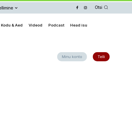
Otsi
llimine
Kodu & Aed
Videod
Podcast
Head isu
Minu konto
Telli