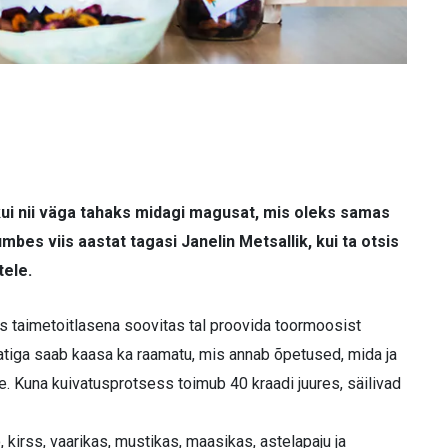
kui nii väga tahaks midagi magusat, mis oleks samas
mbes viis aastat tagasi Janelin Metsallik, kui ta otsis
tele.
es taimetoitlasena soovitas tal proovida toormoosist
ivatiga saab kaasa ka raamatu, mis annab õpetused, mida ja
ole. Kuna kuivatusprotsess toimub 40 kraadi juures, säilivad
 kirss, vaarikas, mustikas, maasikas, astelapaju ja