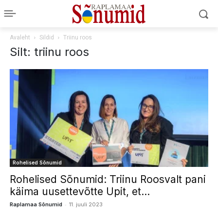
Avaleht
Sildid
Triinu roos
Silt: triinu roos
Rohelised Sõnumid
Rohelised Sõnumid: Triinu Roosvalt pani
käima uusettevõtte Upit, et...
-
Raplamaa Sõnumid
11. juuli 2023