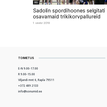
RS
Sadolin spordihoones selgitati
osavamaid trikikorvpallureid
1. veebr 2019
TOIMETUS
E-N 9.00-17.00
R 9.00-15.00
Viljandi mnt 6, Rapla 79511
+372 489 2133
info@sonumid.ee