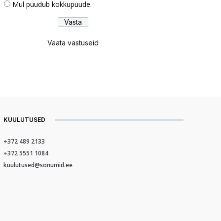
Mul puudub kokkupuude.
Vaata vastuseid
KUULUTUSED
+372 489 2133
+372 5551 1084
kuulutused@sonumid.ee