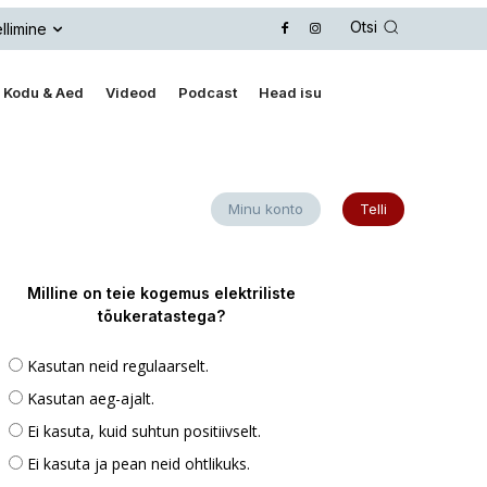
Otsi
llimine
Kodu & Aed
Videod
Podcast
Head isu
Minu konto
Telli
Milline on teie kogemus elektriliste
tõukeratastega?
Kasutan neid regulaarselt.
Kasutan aeg-ajalt.
Ei kasuta, kuid suhtun positiivselt.
Ei kasuta ja pean neid ohtlikuks.