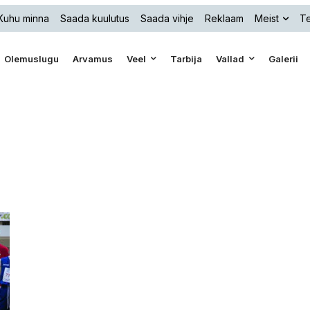
Kuhu minna
Saada kuulutus
Saada vihje
Reklaam
Meist
Te
Olemuslugu
Arvamus
Veel
Tarbija
Vallad
Galerii