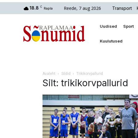
Reede, 7 aug 2026
18.8
C
Transport
Rapla
Uudised
Sport
Kuulutused
Avaleht
Sildid
Trikikorvpallurid
Silt: trikikorvpallurid