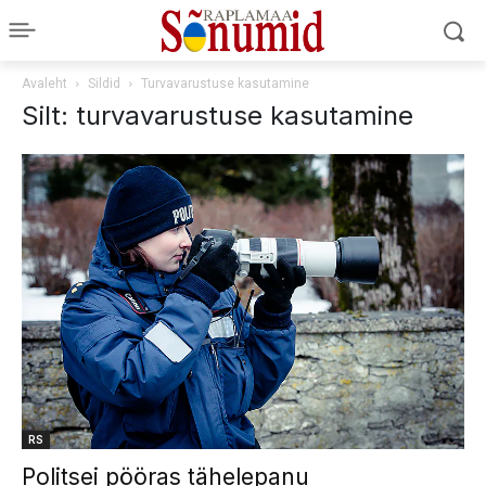
Avaleht
Sildid
Turvavarustuse kasutamine
Silt: turvavarustuse kasutamine
RS
Politsei pööras tähelepanu