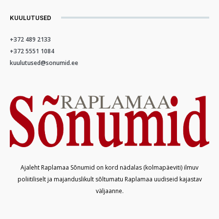
KUULUTUSED
+372 489 2133
+372 5551 1084
kuulutused@sonumid.ee
Ajaleht Raplamaa Sõnumid on kord nädalas (kolmapäeviti) ilmuv
poliitiliselt ja majanduslikult sõltumatu Raplamaa uudiseid kajastav
väljaanne.