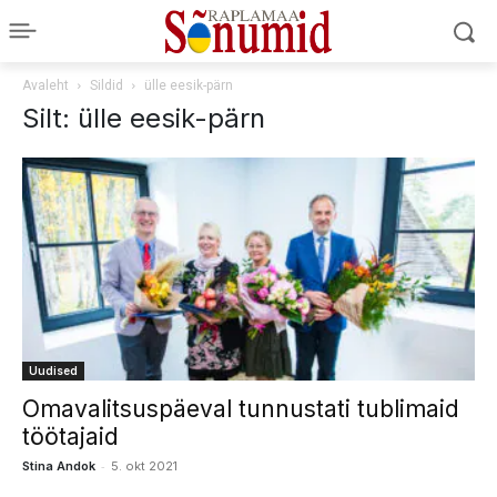
Avaleht
Sildid
ülle eesik-pärn
Silt: ülle eesik-pärn
Uudised
Omavalitsuspäeval tunnustati tublimaid
töötajaid
-
Stina Andok
5. okt 2021