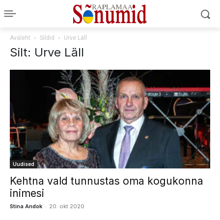
Avaleht
Sildid
Urve Läll
Silt: Urve Läll
Uudised
Kehtna vald tunnustas oma kogukonna
inimesi
-
Stina Andok
20. okt 2020