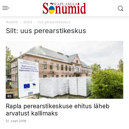
Avaleht
Sildid
Uus perearstikeskus
Silt: uus perearstikeskus
RS
Rapla perearstikeskuse ehitus läheb
arvatust kallimaks
12. sept 2018