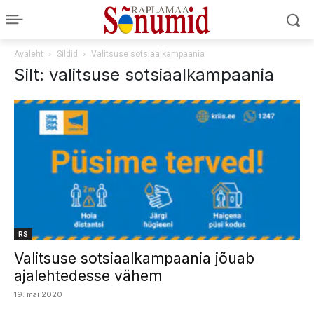
Avaleht
Sildid
Valitsuse sotsiaalkampaania
Silt: valitsuse sotsiaalkampaania
RS
Valitsuse sotsiaalkampaania jõuab
ajalehtedesse vähem
19. mai 2020