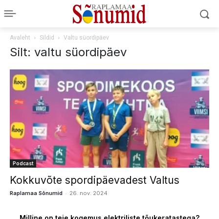
Avaleht
Sildid
Valtu süordipäev
Silt: valtu süordipäev
Podcast
Kokkuvõte spordipäevadest Valtus
-
Raplamaa Sõnumid
26. nov. 2024
Milline on teie kogemus elektriliste tõukeratastega?