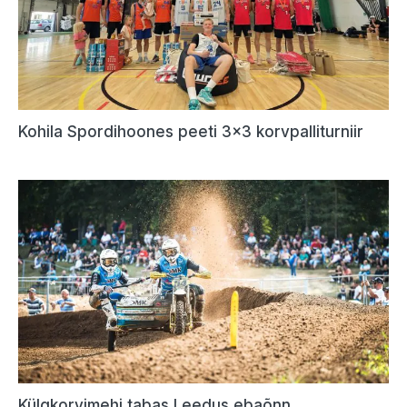
Kohila Spordihoones peeti 3×3 korvpalliturniir
Külgkorvimehi tabas Leedus ebaõnn