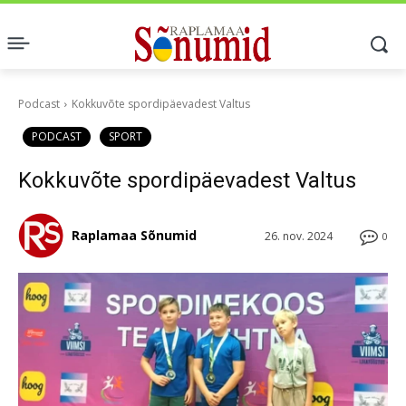
Podcast
Kokkuvõte spordipäevadest Valtus
PODCAST
SPORT
Kokkuvõte spordipäevadest Valtus
Raplamaa Sõnumid
26. nov. 2024
0