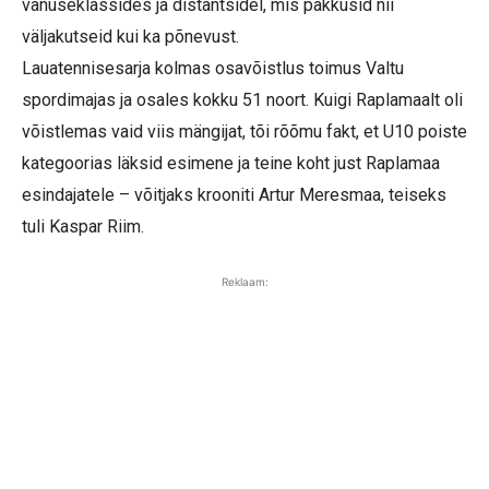
vanuseklassides ja distantsidel, mis pakkusid nii
väljakutseid kui ka põnevust.
Lauatennisesarja kolmas osavõistlus toimus Valtu
spordimajas ja osales kokku 51 noort. Kuigi Raplamaalt oli
võistlemas vaid viis mängijat, tõi rõõmu fakt, et U10 poiste
kategoorias läksid esimene ja teine koht just Raplamaa
esindajatele – võitjaks krooniti Artur Meresmaa, teiseks
tuli Kaspar Riim.
Reklaam: