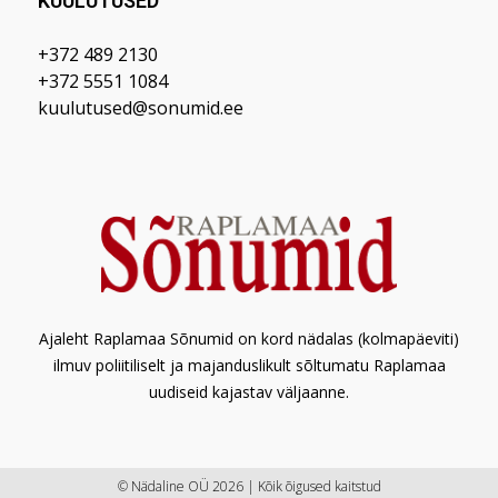
KUULUTUSED
+372 489 2130
+372 5551 1084
kuulutused@sonumid.ee
Ajaleht Raplamaa Sõnumid on kord nädalas (kolmapäeviti)
ilmuv poliitiliselt ja majanduslikult sõltumatu Raplamaa
uudiseid kajastav väljaanne.
© Nädaline OÜ 2026 | Kõik õigused kaitstud