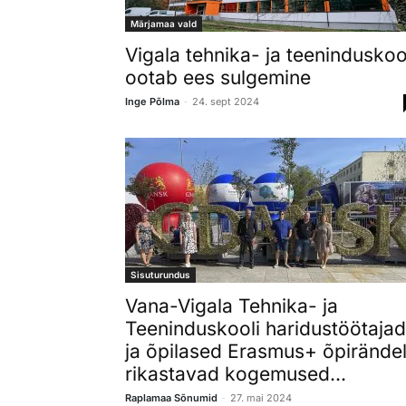
Märjamaa vald
Vigala tehnika- ja teeninduskoo
ootab ees sulgemine
-
Inge Põlma
24. sept 2024
Sisuturundus
Vana-Vigala Tehnika- ja
Teeninduskooli haridustöötajad
ja õpilased Erasmus+ õpirändel
rikastavad kogemused...
-
Raplamaa Sõnumid
27. mai 2024