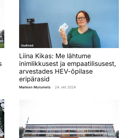
Uudised
Liina Kikas: Me lähtume
s
inimlikkusest ja empaatilisusest,
arvestades HEV-õpilase
eripärasid
-
Marleen Murumets
24. okt 2024