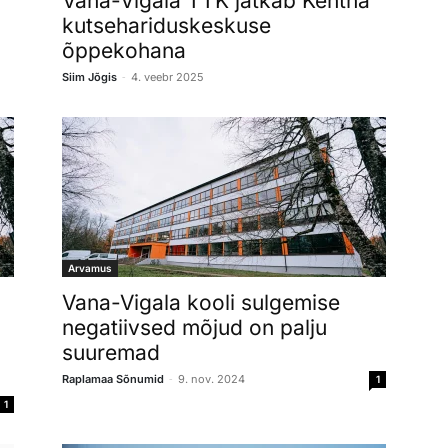
Vana-Vigala TTK jätkab Kehtna
kutsehariduskeskuse
õppekohana
-
Siim Jõgis
4. veebr 2025
Arvamus
Vana-Vigala kooli sulgemise
negatiivsed mõjud on palju
suuremad
-
Raplamaa Sõnumid
9. nov. 2024
1
1