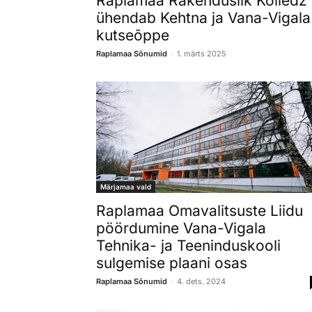
Raplamaa Rakenduslik Kolledž
ühendab Kehtna ja Vana-Vigala
kutseõppe
-
Raplamaa Sõnumid
1. märts 2025
Märjamaa vald
Raplamaa Omavalitsuste Liidu
pöördumine Vana-Vigala
Tehnika- ja Teeninduskooli
sulgemise plaani osas
-
Raplamaa Sõnumid
4. dets. 2024