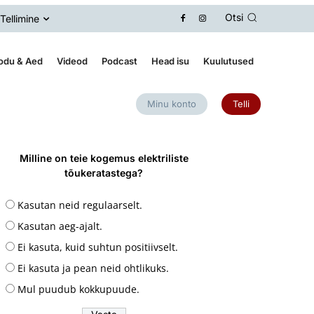
Otsi
Tellimine
odu & Aed
Videod
Podcast
Head isu
Kuulutused
Minu konto
Telli
Milline on teie kogemus elektriliste
tõukeratastega?
Kasutan neid regulaarselt.
Kasutan aeg-ajalt.
Ei kasuta, kuid suhtun positiivselt.
Ei kasuta ja pean neid ohtlikuks.
Mul puudub kokkupuude.