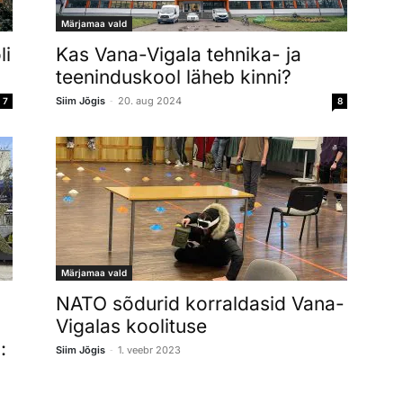
Märjamaa vald
li
Kas Vana-Vigala tehnika- ja
teeninduskool läheb kinni?
-
Siim Jõgis
20. aug 2024
7
8
Märjamaa vald
NATO sõdurid korraldasid Vana-
Vigalas koolituse
:
-
Siim Jõgis
1. veebr 2023