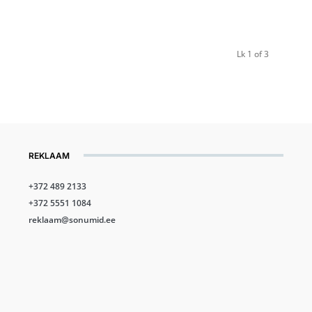
Lk 1 of 3
REKLAAM
+372 489 2133
+372 5551 1084
reklaam@sonumid.ee