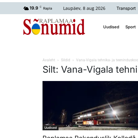
Laupäev, 8 aug 2026
19.9
C
Transport
Rapla
Uudised
Sport
Avaleht
Sildid
Vana-Vigala tehnika- ja teeninduskoo
Silt: Vana-Vigala tehn
Uudised