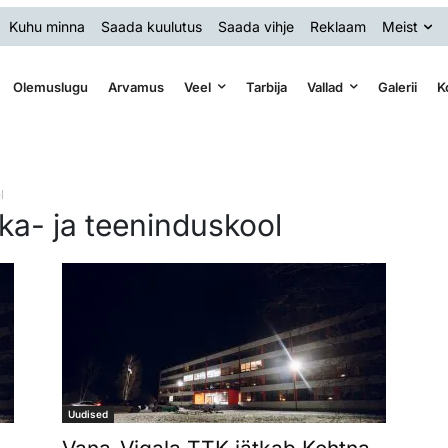
Kuhu minna
Saada kuulutus
Saada vihje
Reklaam
Meist
Olemuslugu
Arvamus
Veel
Tarbija
Vallad
Galerii
K
l
ika- ja teeninduskool
Uudised