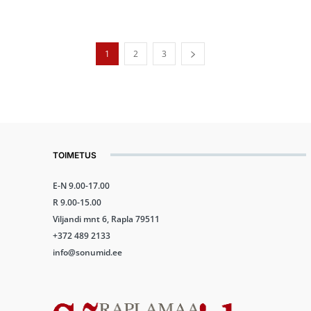
1
2
3
TOIMETUS
E-N 9.00-17.00
R 9.00-15.00
Viljandi mnt 6, Rapla 79511
+372 489 2133
info@sonumid.ee