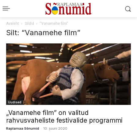
Avaleht
Sildid
“Vanamehe film”
Silt: “Vanamehe film”
Uudised
„Vanamehe film” on valitud
rahvusvaheliste festivalide programmi
-
Raplamaa Sõnumid
10. juuni 2020