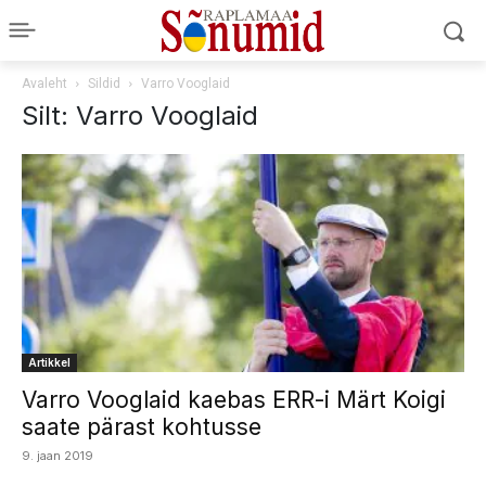
Avaleht
Sildid
Varro Vooglaid
Silt: Varro Vooglaid
Artikkel
Varro Vooglaid kaebas ERR-i Märt Koigi
saate pärast kohtusse
9. jaan 2019