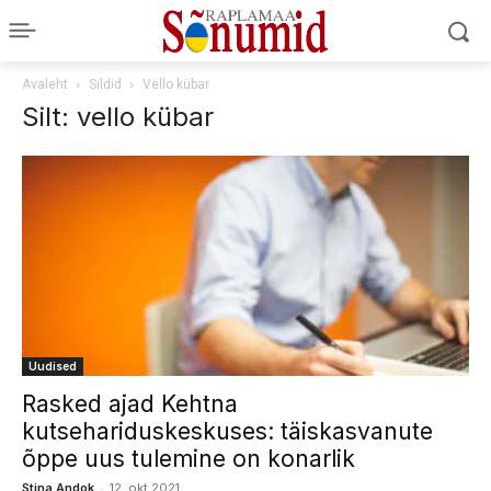
Avaleht
Sildid
Vello kübar
Silt: vello kübar
Uudised
Rasked ajad Kehtna
kutsehariduskeskuses: täiskasvanute
õppe uus tulemine on konarlik
-
Stina Andok
12. okt 2021