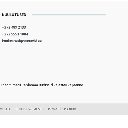
KUULUTUSED
+372 489 2133
+372 5551 1084
kuulutused@sonumid.ee
kult sõltumatu Raplamaa uudiseid kajastav väljaanne.
IMUSED
TELLIMISTINGIMUSED
PRIVAATSUSPOLIITIKA