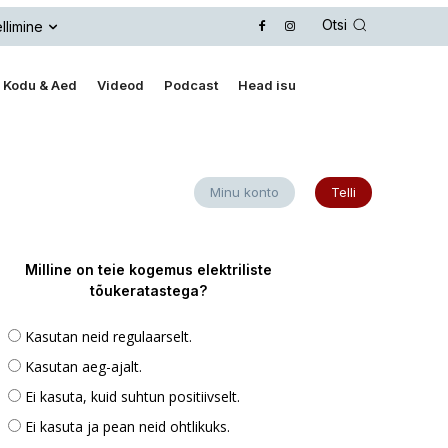
Otsi
llimine
Kodu & Aed
Videod
Podcast
Head isu
Minu konto
Telli
Milline on teie kogemus elektriliste
tõukeratastega?
Kasutan neid regulaarselt.
Kasutan aeg-ajalt.
Ei kasuta, kuid suhtun positiivselt.
Ei kasuta ja pean neid ohtlikuks.