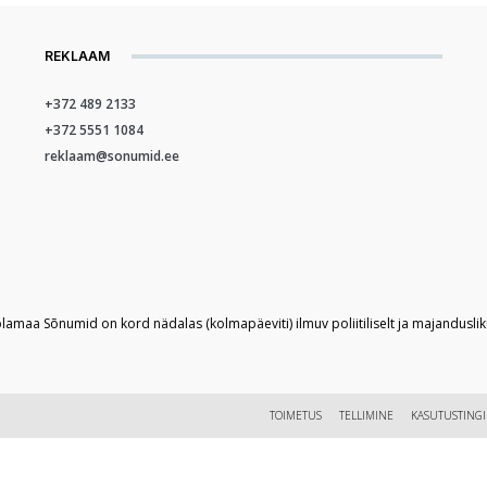
REKLAAM
+372 489 2133
+372 5551 1084
reklaam@sonumid.ee
plamaa Sõnumid on kord nädalas (kolmapäeviti) ilmuv poliitiliselt ja majandusli
TOIMETUS
TELLIMINE
KASUTUSTING