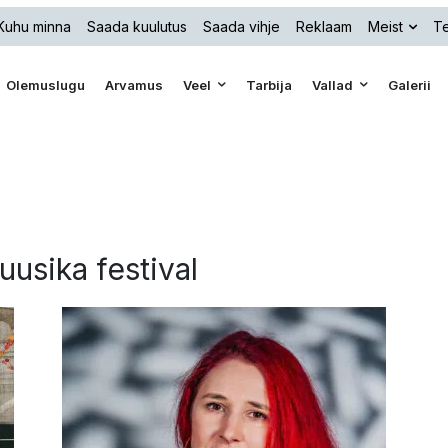
Kuhu minna
Saada kuulutus
Saada vihje
Reklaam
Meist
Te
Olemuslugu
Arvamus
Veel
Tarbija
Vallad
Galerii
uusika festival