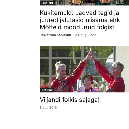
Lisaleht
Kukitemuki: Ladvad tegid ja
juured jalutasid niisama ehk
Mõtteid möödunud folgist
-
Raplamaa Sõnumid
24. aug 2022
Artikkel
Viljandi folkis sajaga!
1. aug 2018