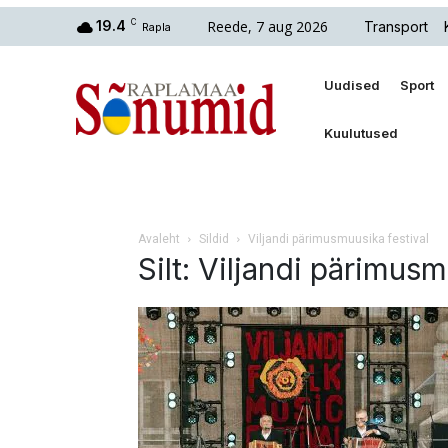
Reede, 7 aug 2026
19.4
C
Transport
Rapla
Uudised
Sport
Kuulutused
Avaleht
Sildid
Viljandi pärimusmuusika festival
Silt: Viljandi pärimusm