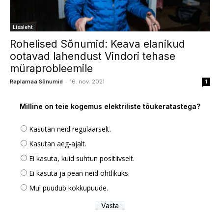
Lisaleht
Rohelised Sõnumid: Keava elanikud
ootavad lahendust Vindori tehase
müraprobleemile
-
Raplamaa Sõnumid
16. nov. 2021
1
Milline on teie kogemus elektriliste tõukeratastega?
Kasutan neid regulaarselt.
Kasutan aeg-ajalt.
Ei kasuta, kuid suhtun positiivselt.
Ei kasuta ja pean neid ohtlikuks.
Mul puudub kokkupuude.