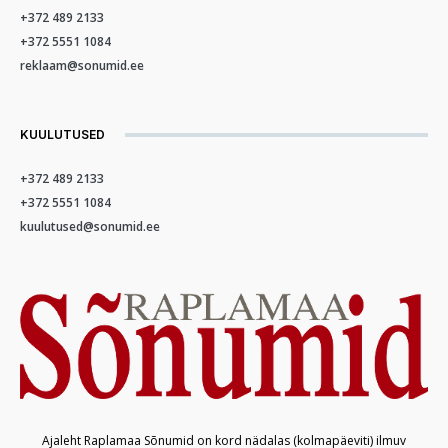
+372 489 2133
+372 5551 1084
reklaam@sonumid.ee
KUULUTUSED
+372 489 2133
+372 5551 1084
kuulutused@sonumid.ee
Ajaleht Raplamaa Sõnumid on kord nädalas (kolmapäeviti) ilmuv