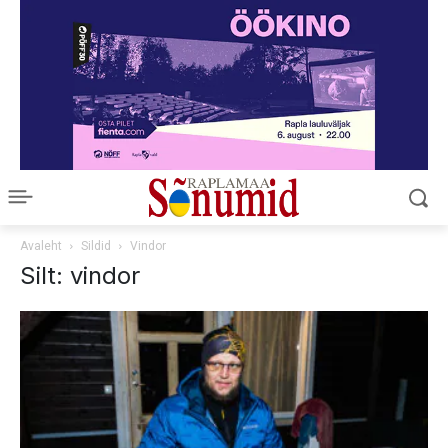
Avaleht
Sildid
Vindor
Silt: vindor