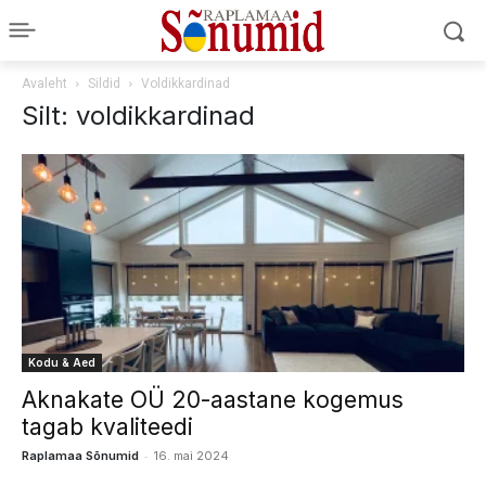
Avaleht
Sildid
Voldikkardinad
Silt: voldikkardinad
Kodu & Aed
Aknakate OÜ 20-aastane kogemus
tagab kvaliteedi
-
Raplamaa Sõnumid
16. mai 2024