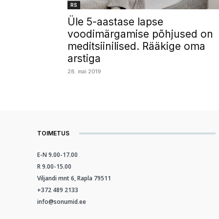
RS
Üle 5-aastase lapse
voodimärgamise põhjused on
meditsiinilised. Rääkige oma
arstiga
28. mai 2019
TOIMETUS
E-N 9.00-17.00
R 9.00-15.00
Viljandi mnt 6, Rapla 79511
+372 489 2133
info@sonumid.ee