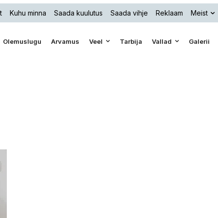
t
Kuhu minna
Saada kuulutus
Saada vihje
Reklaam
Meist
Olemuslugu
Arvamus
Veel
Tarbija
Vallad
Galerii