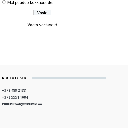
Mul puudub kokkupuude.
Vaata vastuseid
KUULUTUSED
+372 489 2133
+372 5551 1084
kuulutused@sonumid.ee