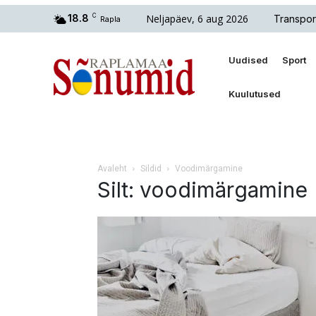
Neljapäev, 6 aug 2026
18.8
C
Transpor
Rapla
Uudised
Sport
Kuulutused
Avaleht
Sildid
Voodimärgamine
Silt: voodimärgamine