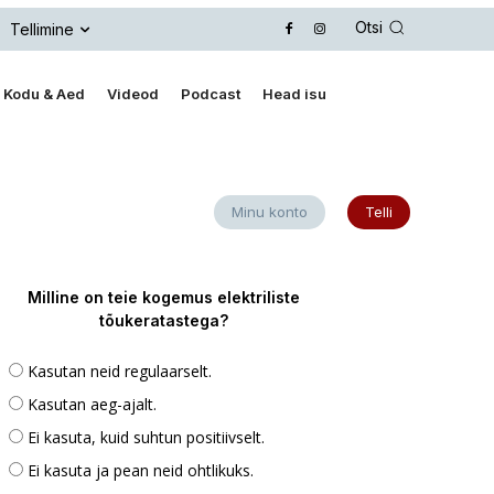
Otsi
Tellimine
Kodu & Aed
Videod
Podcast
Head isu
Minu konto
Telli
Milline on teie kogemus elektriliste
tõukeratastega?
Kasutan neid regulaarselt.
Kasutan aeg-ajalt.
Ei kasuta, kuid suhtun positiivselt.
Ei kasuta ja pean neid ohtlikuks.