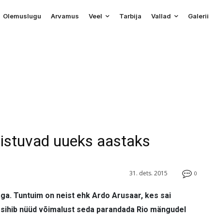
Olemuslugu
Arvamus
Veel
Tarbija
Vallad
Galerii
mistuvad uueks aastaks
31. dets. 2015
0
ga. Tuntuim on neist ehk Ardo Arusaar, kes sai
sihib nüüd võimalust seda parandada Rio mängudel