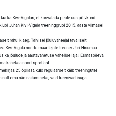
 kui ka Kivi-Vigalas, et kasvatada peale uus põlvkond
bi Juhan Kivi-Vigala treening­grupi 2015. aasta viimasel
elt rahulik aeg. Talvisel jõuluvaheajal tavaliselt
les Kivi-Vigala noorte maadlejate treener Jüri Nisumaa
mus ka jõulude ja aastavahetuse vahelisel ajal. Esmaspäeva,
ama kaheksa noort sportlast.
mekirjas 25 õpilast, kuid regulaarselt käib treeningutel
ainult oma näo näitamiseks, vaid treenivad isuga.