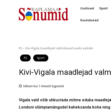
Uudised
Sport
Kuulutused
RS
Kivi-Vigala maadlejad valmistuvad uueks aastaks
RS
Sport
Kivi-Vigala maadlejad val
Vähem kui 1
minutit lugemist
Vigala vald võib uhkustada mitme eduka maadleja
Londoni olümpiamängudel kaheksanda koha ning 