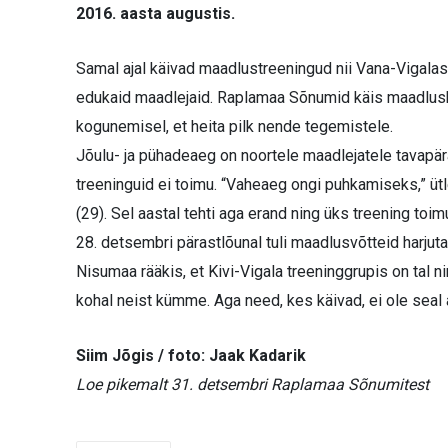
2016. aasta augustis.
Samal ajal käivad maadlus­treeningud nii Vana-Vigalas
edukaid maadlejaid. Raplamaa Sõnumid käis maadlusklu
kogunemisel, et heita pilk nende tegemistele.
Jõulu- ja pühadeaeg on noortele maadlejatele tavapäras
treeninguid ei toimu. “Vaheaeg ongi puhkamiseks,” üt
(29). Sel aastal tehti aga erand ning üks treening toi
28. detsembri pärastlõunal tuli maadlusvõtteid harjut
Nisumaa rääkis, et Kivi-Vigala treeninggrupis on tal ni
kohal neist kümme. Aga need, kes käivad, ei ole seal 
Siim Jõgis / foto: Jaak Kadarik
Loe pikemalt 31. detsembri Raplamaa Sõnumitest