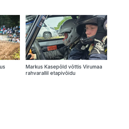
dus
Markus Kasepõld võttis Virumaa
rahvarallil etapivõidu