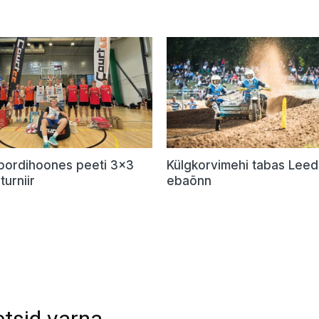
Spordihoones peeti 3×3
Külgkorvimehi tabas Lee
turniir
ebaõnn