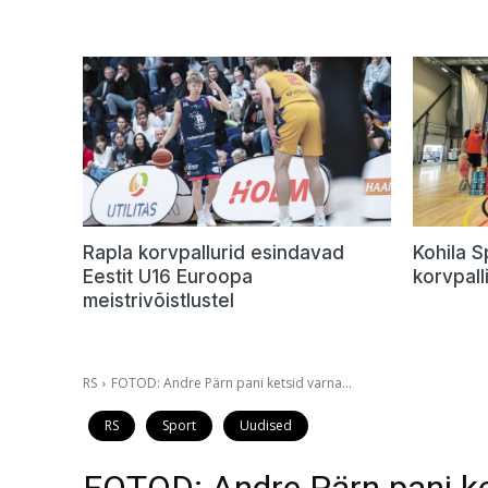
Rapla korvpallurid esindavad
Kohila 
Eestit U16 Euroopa
korvpalli
meistrivõistlustel