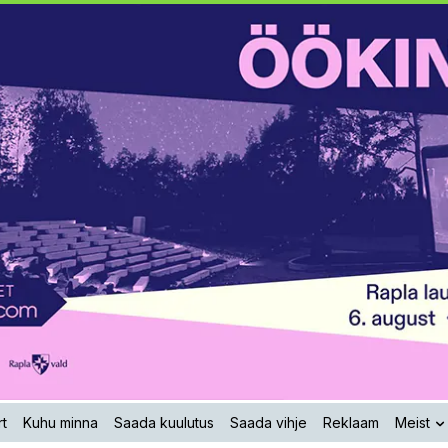
t
Kuhu minna
Saada kuulutus
Saada vihje
Reklaam
Meist