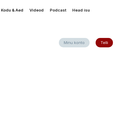
Kodu & Aed
Videod
Podcast
Head isu
Minu konto
Telli