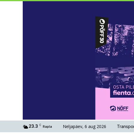
Neljapäev, 6 aug 2026
23.3
C
Transpor
Rapla