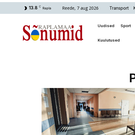
Reede, 7 aug 2026
13.8
C
Transport
Rapla
Uudised
Sport
Kuulutused
P