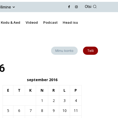
Otsi
llimine
Kodu & Aed
Videod
Podcast
Head isu
Minu konto
Telli
16
september 2016
E
T
K
N
R
L
P
1
2
3
4
5
6
7
8
9
10
11