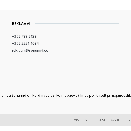
REKLAAM
+372 489 2133
+372 5551 1084
reklaam@sonumid.ee
plamaa Sõnumid on kord nädalas (kolmapäeviti) ilmuv poliitiliselt ja majandusli
TOIMETUS
TELLIMINE
KASUTUSTING