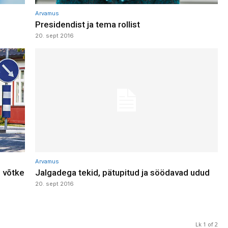
Arvamus
Presidendist ja tema rollist
20. sept 2016
Arvamus
e võtke
Jalgadega tekid, pätupitud ja söödavad udud
20. sept 2016
Lk 1 of 2