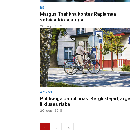
RS
Margus Tsahkna kohtus Raplamaa
sotsiaaltöötajatega
20. sept 2016
Artikkel
Politseiga patrullimas: Kergliiklejad, ärg
liikluses riske!
20. sept 2016
1
2