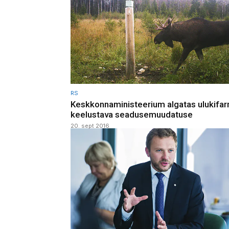
RS
Keskkonnaministeerium algatas ulukifa
keelustava seadusemuudatuse
20. sept 2016