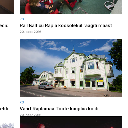
RS
esid
Rail Balticu Rapla koosolekul räägiti maast
20. sept 2016
RS
lehti
Väärt Raplamaa Toote kauplus kolib
20. sept 2016