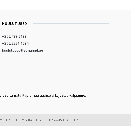
KUULUTUSED
+372 489 2133
+372 5551 1084
kuulutused@sonumid.ee
kult sõltumatu Raplamaa uudiseid kajastav väljaanne.
IMUSED
TELLIMISTINGIMUSED
PRIVAATSUSPOLIITIKA