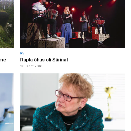
RS
rme
Rapla õhus oli Särinat
20. sept 2016