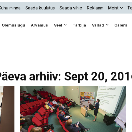
Kuhu minna
Saada kuulutus
Saada vihje
Reklaam
Meist
Te
Olemuslugu
Arvamus
Veel
Tarbija
Vallad
Galerii
äeva arhiiv: Sept 20, 20