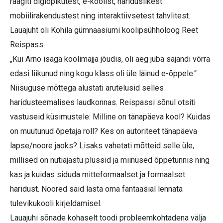
räägiti digiõpikutest, e-koolist, hariduslikest
mobiilirakendustest ning interaktiivsetest tahvlitest.
Lauajuht oli Kohila gümnaasiumi koolipsühholoog Reet
Reispass.
„Kui Arno isaga koolimajja jõudis, oli aeg juba sajandi võrra
edasi liikunud ning kogu klass oli üle läinud e-õppele.“
Niisuguse mõttega alustati arutelusid selles
haridusteemalises laudkonnas. Reispassi sõnul otsiti
vastuseid küsimustele: Milline on tänapäeva kool? Kuidas
on muutunud õpetaja roll? Kes on autoriteet tänapäeva
lapse/noore jaoks? Lisaks vahetati mõtteid selle üle,
millised on nutiajastu plussid ja miinused õppetunnis ning
kas ja kuidas siduda mitteformaalset ja formaalset
haridust. Noored said lasta oma fantaasial lennata
tulevikukooli kirjeldamisel.
Lauajuhi sõnade kohaselt toodi probleemkohtadena välja