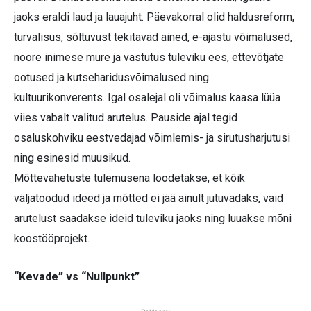
jaoks eraldi laud ja lauajuht. Päevakorral olid haldusreform,
turvalisus, sõltuvust tekitavad ained, e-ajastu võimalused,
noore inimese mure ja vastutus tuleviku ees, ettevõtjate
ootused ja kutseharidusvõimalused ning
kultuurikonverents. Igal osalejal oli võimalus kaasa lüüa
viies vabalt valitud arutelus. Pauside ajal tegid
osaluskohviku eestvedajad võimlemis- ja sirutusharjutusi
ning esinesid muusikud.
Mõttevahetuste tulemusena loodetakse, et kõik
väljatoodud ideed ja mõtted ei jää ainult jutuvadaks, vaid
arutelust saadakse ideid tuleviku jaoks ning luuakse mõni
koostööprojekt.
“Kevade” vs “Nullpunkt”