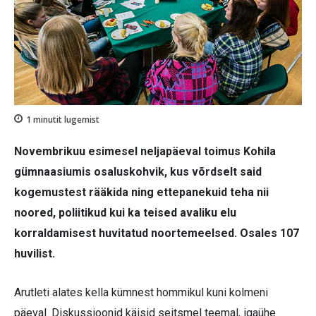
1
minutit lugemist
Novembrikuu esimesel neljapäeval toimus Kohila
gümnaasiumis osaluskohvik, kus võrdselt said
kogemustest rääkida ning ettepanekuid teha nii
noored, poliitikud kui ka teised avaliku elu
korraldamisest huvitatud noortemeelsed. Osales 107
huvilist.
Arutleti alates kella kümnest hommikul kuni kolmeni
päeval. Diskussioonid käisid seitsmel teemal, igaühe