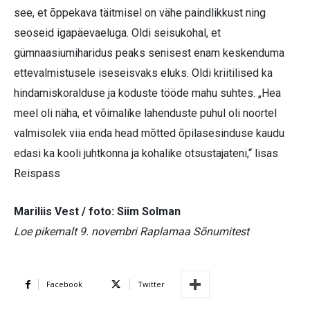
see, et õppekava täitmisel on vähe paindlikkust ning
seoseid igapäevaeluga. Oldi seisukohal, et
gümnaasiumiharidus peaks senisest enam keskenduma
ettevalmistusele iseseisvaks eluks. Oldi kriitilised ka
hindamiskoralduse ja koduste tööde mahu suhtes. „Hea
meel oli näha, et võimalike lahenduste puhul oli noortel
valmisolek viia enda head mõtted õpilasesinduse kaudu
edasi ka kooli juhtkonna ja kohalike otsustajateni,“ lisas
Reispass
Mariliis Vest / foto: Siim Solman
Loe pikemalt 9. novembri Raplamaa Sõnumitest
Facebook
Twitter