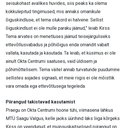
seisukohast avalikes huvides, siis peaks ka olema
kokkulepitud tingimused, mis annaks omanikule
õiguskindluse, et tema olukord ei halvene. Sellist
õiguskindlust ei ole mulle paraku jäänud,” leiab Kirss.
Tema arvates on menetluses jäänud teisejärguliseks
ettevõtlusvabadus ja põhiõigus enda omandit vabalt
vallata, kasutada ja käsutada. Ta leiab, et küsimus ei ole
ainult Okta Centrumi saatuses, vaid üldisem ja
põhimõttelisem. Tema väitel annab turvatunde puudumine
sellistes asjades signaali, et meie riigis ei ole mõistlik
vara omada ega ettevõtlusega tegeleda.
Piirangud takistavad kasutamist
Praegu on Okta Centrumi hoone tühi, viimasena lahkus
MTÜ Saagu Valgus, kelle jaoks üürihind läks liiga kõrgeks.
Kirss on veendunud, et muinsuskaitselised piirangud on