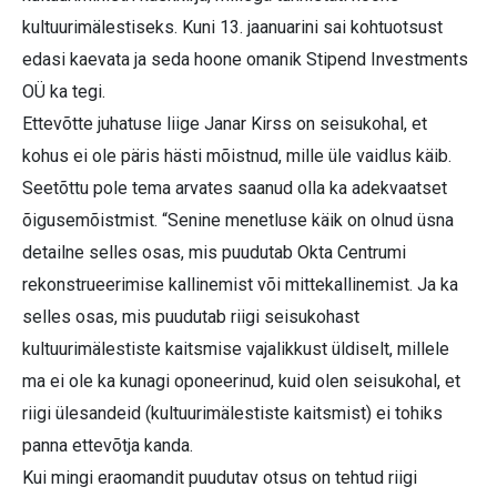
kultuurimälestiseks. Kuni 13. jaanuarini sai kohtuotsust
edasi kaevata ja seda hoone omanik Stipend Investments
OÜ ka tegi.
Ettevõtte juhatuse liige Janar Kirss on seisukohal, et
kohus ei ole päris hästi mõistnud, mille üle vaidlus käib.
Seetõttu pole tema arvates saanud olla ka adekvaatset
õigusemõistmist. “Senine menetluse käik on olnud üsna
detailne selles osas, mis puudutab Okta Centrumi
rekonstrueerimise kallinemist või mittekallinemist. Ja ka
selles osas, mis puudutab riigi seisukohast
kultuurimälestiste kaitsmise vajalikkust üldiselt, millele
ma ei ole ka kunagi oponeerinud, kuid olen seisukohal, et
riigi ülesandeid (kultuurimälestiste kaitsmist) ei tohiks
panna ettevõtja kanda.
Kui mingi eraomandit puudutav otsus on tehtud riigi