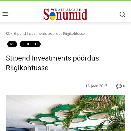
RS
Stipend Investments pöördus Riigikohtusse
RS
UUDISED
Stipend Investments pöördus
Riigikohtusse
18. jaan 2017
0