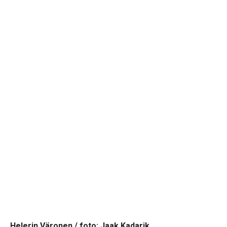
Helerin Väronen / foto: Jaak Kadarik