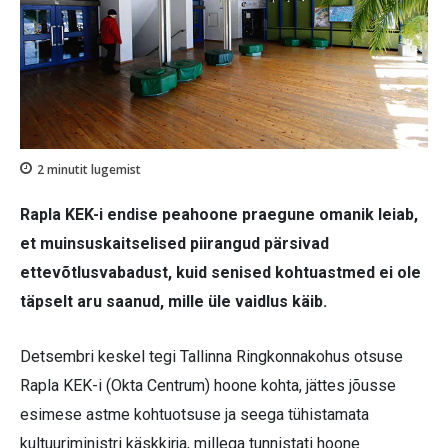
2
minutit lugemist
Rapla KEK-i endise peahoone praegune omanik leiab,
et muinsuskaitselised piirangud pärsivad
ettevõtlusvabadust, kuid senised kohtuastmed ei ole
täpselt aru saanud, mille üle vaidlus käib.
Detsembri keskel tegi Tallinna Ringkonnakohus otsuse
Rapla KEK-i (Okta Centrum) hoone kohta, jättes jõusse
esimese astme kohtuotsuse ja seega tühistamata
kultuuriministri käskkirja, millega tunnistati hoone