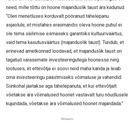
need, mille tõttu on hoone majanduslik taust ära kadunud.
“Olen menetluses korduvalt pööranud tähelepanu
asjaolule, et mistahes eraomandis oleva hoone puhul ei
ole tema säilimise esmaseks garantiiks kultuuriväärtus,
vaid tema kasutusväärtus (majanduslik taust). Tundub, et
erinevad ametkonnad loodavad, et majanduslik taust on
tagatud varasemate investeeringutega hoonesse ning
lootuses, et ettevõtja ei soovi neid maha kanda ja leiab
oma investeeringu päästmiseks võimaluse ja vahendid.
Siinkohal jäetakse aga tähelepanuta, et kui ettevõtjalt
võetakse ära võimalused hoonet vastavalt turu nõudlusele
kujundada, võetakse ära võimalused hoonet majandada.”
Reklaam: