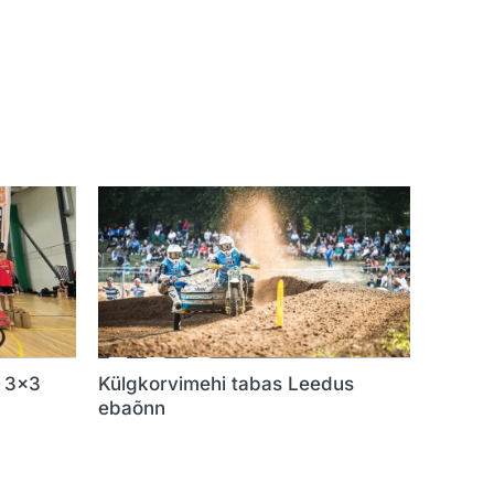
i 3×3
Külgkorvimehi tabas Leedus
ebaõnn