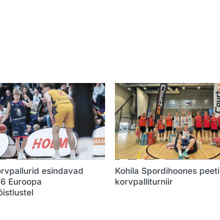
rvpallurid esindavad
Kohila Spordihoones peet
16 Euroopa
korvpalliturniir
istlustel