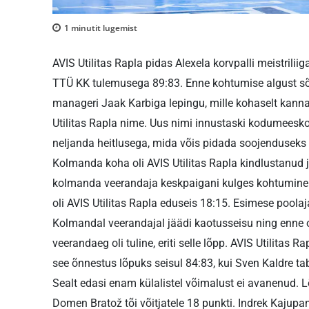
1
minutit lugemist
AVIS Utilitas Rapla pidas Alexela korvpalli meistriliig
TTÜ KK tulemusega 89:83. Enne kohtumise algust sõ
manageri Jaak Karbiga lepingu, mille kohaselt kann
Utilitas Rapla nime. Uus nimi innustaski kodumeeskon
neljanda heitlusega, mida võis pidada soojenduseks
Kolmanda koha oli AVIS Utilitas Rapla kindlustanud 
kolmanda veerandaja keskpaigani kulges kohtumine 
oli AVIS Utilitas Rapla eduseis 18:15. Esimese poolaja 
Kolmandal veerandajal jäädi kaotusseisu ning enne ot
veerandaeg oli tuline, eriti selle lõpp. AVIS Utilita
see õnnestus lõpuks seisul 84:83, kui Sven Kaldre ta
Sealt edasi enam külalistel võimalust ei avanenud.
Domen Bratož tõi võitjatele 18 punkti. Indrek Kajupa