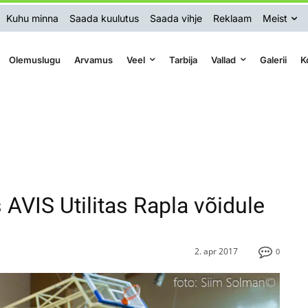
Kuhu minna
Saada kuulutus
Saada vihje
Reklaam
Meist
Olemuslugu
Arvamus
Veel
Tarbija
Vallad
Galerii
K
AVIS Utilitas Rapla võidule
2. apr 2017
0