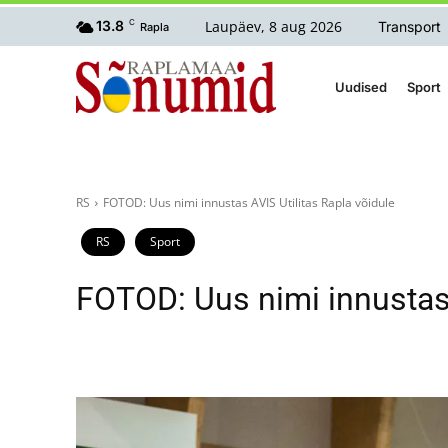
Laupäev, 8 aug 2026
13.8
C
Transport
Rapla
Uudised
Sport
RS
FOTOD: Uus nimi innustas AVIS Utilitas Rapla võidule
RS
Sport
FOTOD: Uus nimi innustas 