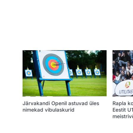
Järvakandi Openil astuvad üles
Rapla ko
nimekad vibulaskurid
Eestit U
meistrivõ