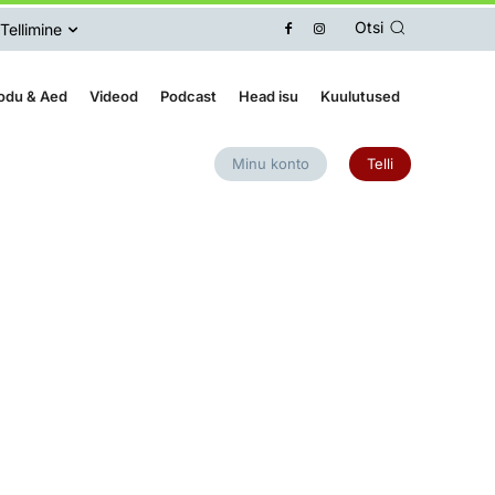
Otsi
Tellimine
odu & Aed
Videod
Podcast
Head isu
Kuulutused
Minu konto
Telli