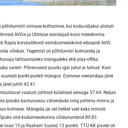
a põhiturniiril viimase kohtumise, kui koduväljakul alistati
lmisid AVISe ja Utilitase esindajad koos meeskonna
ab Rapla korvpallikooli esindusmeeskond edaspidi AVIS
da võidule. Tegemist oli põhiturniiri kolmanda ja
 hooaja tähtsamateks mängudeks ehk play-offiks.
juba varem. Põnevusest puudu igal juhul ei tulnud. Kuni
suuresti punkt-punkti mängus. Esimese veerandaja järel
järel juhiti 42:41.
sustavat vaatust juhtisid külalised seisuga 57:64. Neljas
s Rapla püüdis kaotusseisu vähendada ning juhtima minna ja
bas kolmese. Mängida jäi sel hetkel veel kaks minutit.
 Lõpuks olid kodumeeskonna võidunumbrid 89:83.
nk lisas 15 ja Rasham Suarez 13 punkti. TTÜ KK poolel oli