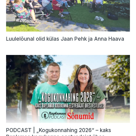
Luulelõunal olid külas Jaan Pehk ja Anna Haava
PODCAST | „Kogukonnahing 2026“ – kaks