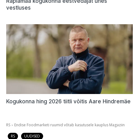
Raplamaa kogukonna eestvedajat ühes
vestluses
Kogukonna hing 2026 tiitli võitis Aare Hindremäe