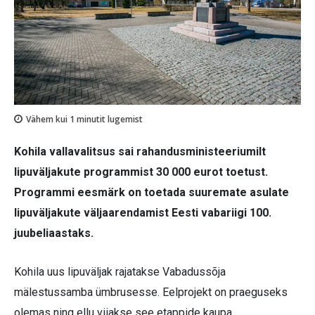
Vähem kui 1
minutit lugemist
Kohila vallavalitsus sai rahandusministeeriumilt
lipuväljakute programmist 30 000 eurot toetust.
Programmi eesmärk on toetada suuremate asulate
lipuväljakute väljaarendamist Eesti vabariigi 100.
juubeliaastaks.
Kohila uus lipuväljak rajatakse Vabadussõja
mälestussamba ümbrusesse. Eelprojekt on praeguseks
olemas ning ellu viiakse see etappide kaupa.