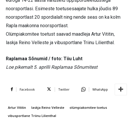
euroga 14-22 aasta vanuseid tippspordieeldustega
noorsportlasi. Esimeste toetusesaajate hulka jõudis 89
noorsportlast 20 spordialalt ning nende seas on ka kolm
Rapla maakonna noorsportlast.
Olümpiakomitee toetust saavad maadleja Artur Vititin,
laskja Reino Velleste ja vibusportlane Triinu Lilienthal.
Raplamaa Sõnumid / foto: Tiiu Luht
Loe pikemalt 5. aprilli Raplamaa Sõnumitest
Facebook
Twitter
WhatsApp
Artur Vititin
laskja Reino Velleste
olümpiakomitee toetus
vibusportlane Triinu Lilienthal