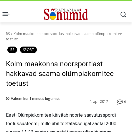
RS
Kolm maakonna noorsportlast hakkavad saama olümpiakomitee
toetust
RS
SPORT
Kolm maakonna noorsportlast
hakkavad saama olümpiakomitee
toetust
Vähem kui 1
minutit lugemist
4. apr 2017
0
Eesti Olümpiakomitee käivitab noorte saavutusspordi
toetussüsteemi, mille abil toetatakse igal aastal 2000