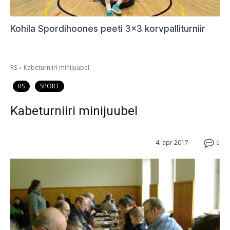
Kohila Spordihoones peeti 3×3 korvpalliturniir