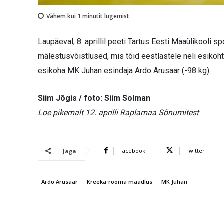
Vähem kui 1
minutit lugemist
Laupäeval, 8. aprillil peeti Tartus Eesti Maaülikool
mälestusvõistlused, mis tõid eestlastele neli esiko
esikoha MK Juhan esindaja Ardo Arusaar (-98 kg).
Siim Jõgis / foto: Siim Solman
Loe pikemalt 12. aprilli Raplamaa Sõnumitest
Facebook
Twitter
Jaga
Ardo Arusaar
Kreeka-rooma maadlus
MK Juhan