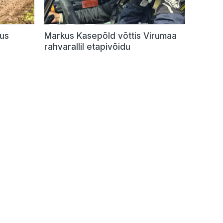
dus
Markus Kasepõld võttis Virumaa
rahvarallil etapivõidu