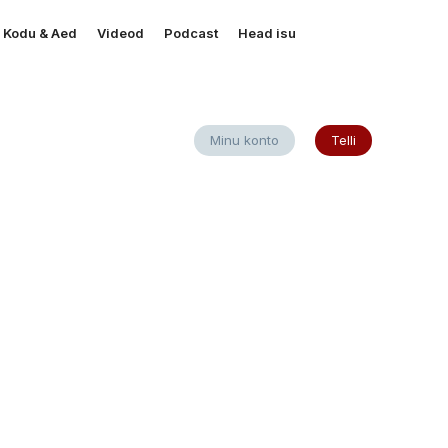
Kodu & Aed
Videod
Podcast
Head isu
Minu konto
Telli