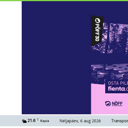
Neljapäev, 6 aug 2026
21.6
C
Transpor
Rapla