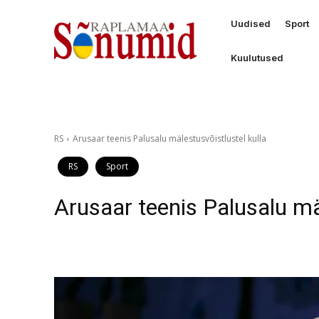
Uudised
Sport
Kuulutused
RS
Arusaar teenis Palusalu mälestusvõistlustel kulla
RS
Sport
Arusaar teenis Palusalu mä