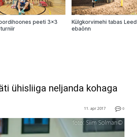
Spordihoones peeti 3×3
Külgkorvimehi tabas Lee
turniir
ebaõnn