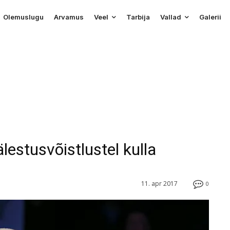
Olemuslugu
Arvamus
Veel
Tarbija
Vallad
Galerii
lestusvõistlustel kulla
11. apr 2017
0