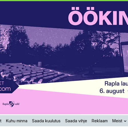
t
Kuhu minna
Saada kuulutus
Saada vihje
Reklaam
Meist