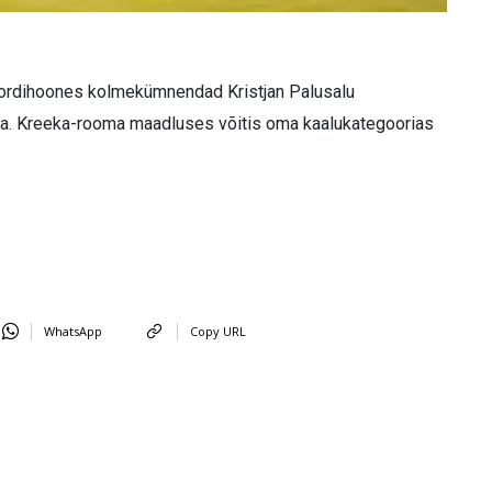
i spordihoones kolmekümnendad Kristjan Palusalu
hta. Kreeka-rooma maadluses võitis oma kaalukategoorias
WhatsApp
Copy URL