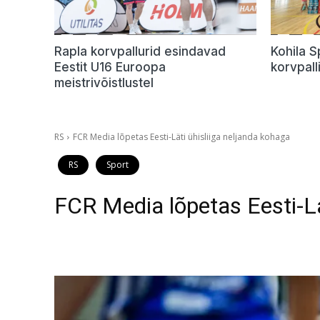
Rapla korvpallurid esindavad
Kohila 
Eestit U16 Euroopa
korvpalli
meistrivõistlustel