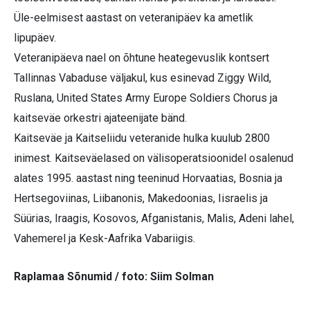
Üle-eelmisest aastast on veteranipäev ka ametlik
lipupäev.
Veteranipäeva nael on õhtune heategevuslik kontsert
Tallinnas Vabaduse väljakul, kus esinevad Ziggy Wild,
Ruslana, United States Army Europe Soldiers Chorus ja
kaitseväe orkestri ajateenijate bänd.
Kaitseväe ja Kaitseliidu veteranide hulka kuulub 2800
inimest. Kaitseväelased on välisoperatsioonidel osalenud
alates 1995. aastast ning teeninud Horvaatias, Bosnia ja
Hertsegoviinas, Liibanonis, Makedoonias, Iisraelis ja
Süürias, Iraagis, Kosovos, Afganistanis, Malis, Adeni lahel,
Vahemerel ja Kesk-Aafrika Vabariigis.
Raplamaa Sõnumid / foto: Siim Solman