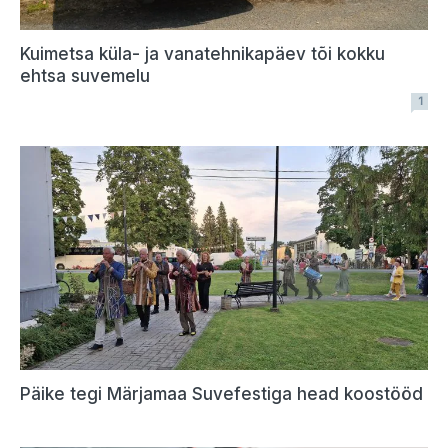
Kuimetsa küla- ja vanatehnikapäev tõi kokku
ehtsa suvemelu
1
Päike tegi Märjamaa Suvefestiga head koostööd