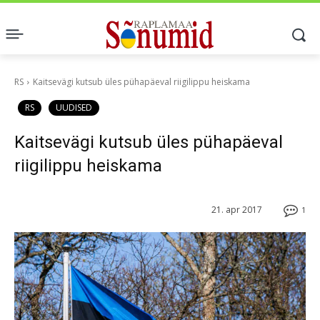
RS
Kaitsevägi kutsub üles pühapäeval riigilippu heiskama
RS
UUDISED
Kaitsevägi kutsub üles pühapäeval
riigilippu heiskama
21. apr 2017
1