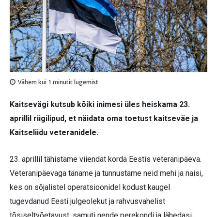
Vähem kui 1
minutit lugemist
Kaitsevägi kutsub kõiki inimesi üles heiskama 23.
aprillil riigilipud, et näidata oma toetust kaitseväe ja
Kaitseliidu veteranidele.
23. aprillil tähistame viiendat korda Eestis veteranipäeva.
Veteranipäevaga täname ja tunnustame neid mehi ja naisi,
kes on sõjalistel operatsioonidel kodust kaugel
tugevdanud Eesti julgeolekut ja rahvusvahelist
tõsiseltvõetavust, samuti nende perekondi ja lähedasi.