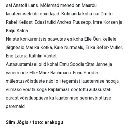
sai Anatoli Lans. Mõlemad mehed on Maardu
lauatenniseklubi esindajad. Kolmanda koha sai Dmitri
Rakel Keilast. Edasi tulid Andres Puusepp, Imre Korsen ja
Kalju Kalda.
Naiste konkurentsis saavutas esikoha Elle Õun, kellele
järgnesid Marika Kotka, Kaie Nurmsalu, Erika Šefer-Müller,
Ene Laur ja Käthlin Vahtel.
Autasustamisel olid kohal Ennu Soodla tütar Janne ja
vanem õde Elle-Mare Bachmann. Ennu Soodla
mälestusvõistluste näol oli tegemist lauatennise hooaja
viimase võistlusega Raplamaal, seetõttu autasustati
pärast võistluspäeva ka lauatennise seeriavõistluse
paremaid.
Siim Jõgis / foto: erakogu