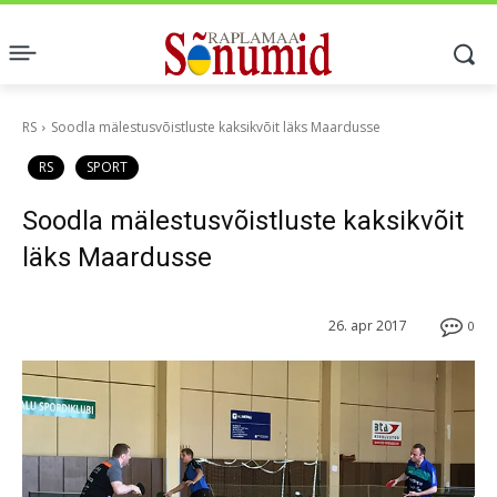
RS
Soodla mälestusvõistluste kaksikvõit läks Maardusse
RS
SPORT
Soodla mälestusvõistluste kaksikvõit
läks Maardusse
26. apr 2017
0