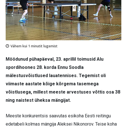
Vähem kui 1
minutit lugemist
Möödunud pühapäeval, 23. aprillil toimusid Alu
spordihoones 28. korda Ennu Soodla
mälestusvõistlused lauatennises. Tegemist oli
viimaste aastate kõige kõrgema tasemega
võistlusega, millest meeste arvestuses võttis osa 38
ning naistest üheksa mängijat.
Meeste konkurentsis saavutas esikoha Eesti reitingu
edetabeli kolmas mängija Aleksei Nikonorov. Teise koha