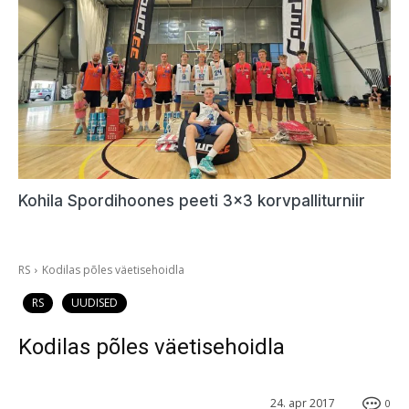
Kohila Spordihoones peeti 3×3 korvpalliturniir