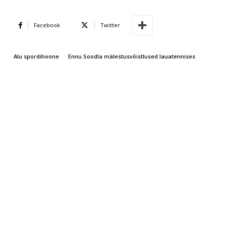
Facebook
Twitter
Alu spordihoone
Ennu Soodla mälestusvõistlused lauatennises