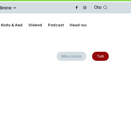
Otsi
llimine
Kodu & Aed
Videod
Podcast
Head isu
Minu konto
Telli