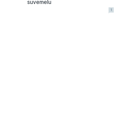
suvemelu
1