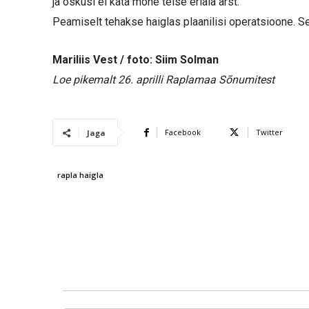
ja oskusi ei kata mõne teise eriala arst.
Peamiselt tehakse haiglas plaanilisi operatsioone. Se
Mariliis Vest / foto: Siim Solman
Loe pikemalt 26. aprilli Raplamaa Sõnumitest
Facebook
Twitter
Jaga
rapla haigla