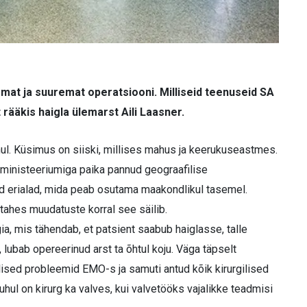
emat ja suuremat operatsiooni. Milliseid teenuseid SA
 rääkis haigla ülemarst Aili Laasner.
juhul. Küsimus on siiski, millises mahus ja keerukuseastmes.
ministeeriumiga paika pannud geograafilise
tud erialad, mida peab osutama maakondlikul tasemel.
stahes muudatuste korral see säilib.
, mis tähendab, et patsient saabub haiglasse, talle
 lubab opereerinud arst ta õhtul koju. Väga täpselt
ilised probleemid EMO-s ja samuti antud kõik kirurgilised
ul on kirurg ka valves, kui valvetööks vajalikke teadmisi