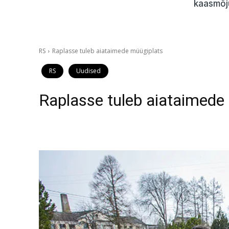
kaasmõj