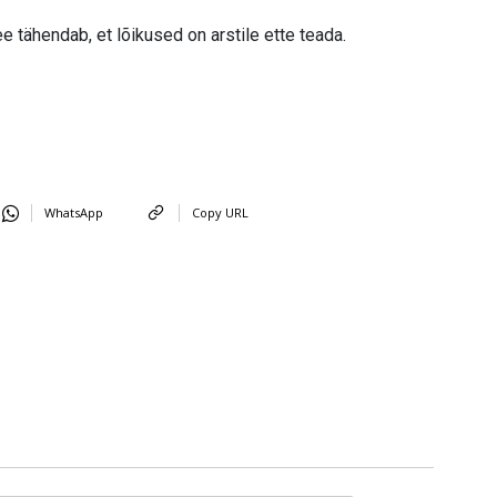
e tähendab, et lõikused on arstile ette teada.
WhatsApp
Copy URL