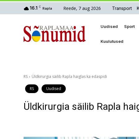
Reede, 7 aug 2026
16.1
C
Transport
Rapla
Uudised
Sport
Kuulutused
RS
Üldkirurgia säilib Rapla haiglas ka edaspidi
RS
Uudised
Üldkirurgia säilib Rapla hai