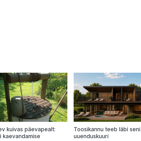
ev kuivas päevapealt:
Toosikannu teeb läbi seni
õi kaevandamise
uuenduskuuri