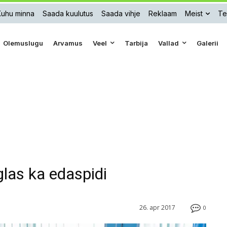
Kuhu minna
Saada kuulutus
Saada vihje
Reklaam
Meist
Te
Olemuslugu
Arvamus
Veel
Tarbija
Vallad
Galerii
glas ka edaspidi
26. apr 2017
0