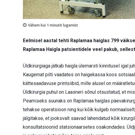
Vähem kui 1
minutit lugemist
Eelmisel aastal tehti Raplamaa haiglas 799 väiks
Raplamaa Haigla patsientidele veel pakub, sellest
Üldkirurgiaga jätkab haigla ülemarsti kinnitusel igal 
Kaugemat pilti vaadates on haigekassa koos sotsiaal
kättesaadavuse printsiibid, mille alusel on määratle
Üldkirurgia puhul on Laasneri sõnul otsustatud, et mi
Peamiseks suunaks on Rap­lamaa haiglas päevakirurgia
tehakse operatsioon ning kui kõik kulgeb normaalselt,
jälgitakse, et jooksvalt saavad lahendatud kõik kirurg
konsultatsioonid statsionaarsetes osakondades. Üldjuh