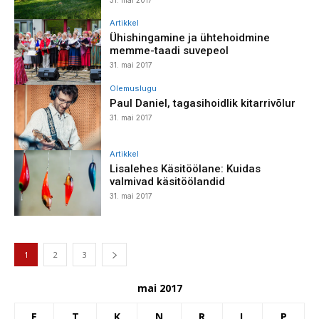
Artikkel
Ühishingamine ja ühtehoidmine
memme-taadi suvepeol
31. mai 2017
Olemuslugu
Paul Daniel, tagasihoidlik kitarrivõlur
31. mai 2017
Artikkel
Lisalehes Käsitöölane: Kuidas
valmivad käsitöölandid
31. mai 2017
1
2
3
mai 2017
E
T
K
N
R
L
P