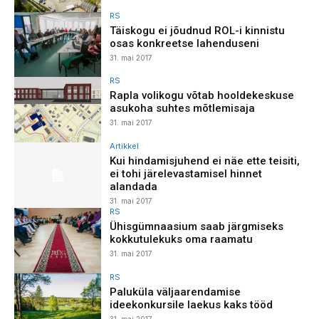
RS
Täiskogu ei jõudnud ROL-i kinnistu
osas konkreetse lahenduseni
31. mai 2017
RS
Rapla volikogu võtab hooldekeskuse
asukoha suhtes mõtlemisaja
31. mai 2017
Artikkel
Kui hindamisjuhend ei näe ette teisiti,
ei tohi järelevastamisel hinnet
alandada
31. mai 2017
RS
Ühisgümnaasium saab järgmiseks
kokkutulekuks oma raamatu
31. mai 2017
RS
Paluküla väljaarendamise
ideekonkursile laekus kaks tööd
31. mai 2017