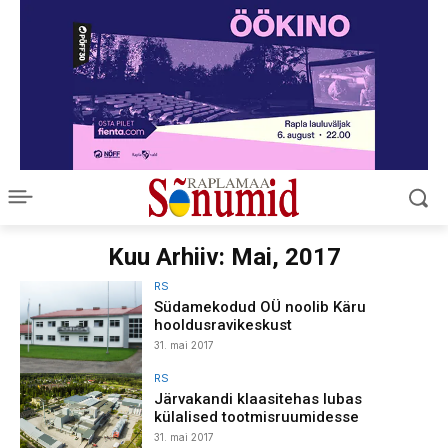
Kuu Arhiiv: Mai, 2017
RS
Südamekodud OÜ noolib Käru
hooldusravikeskust
31. mai 2017
RS
Järvakandi klaasitehas lubas
külalised tootmisruumidesse
31. mai 2017