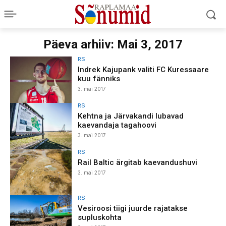
Päeva arhiiv: Mai 3, 2017
RS
Indrek Kajupank valiti FC Kuressaare
kuu fänniks
3. mai 2017
RS
Kehtna ja Järvakandi lubavad
kaevandaja tagahoovi
3. mai 2017
RS
Rail Baltic ärgitab kaevandushuvi
3. mai 2017
RS
Vesiroosi tiigi juurde rajatakse
supluskohta