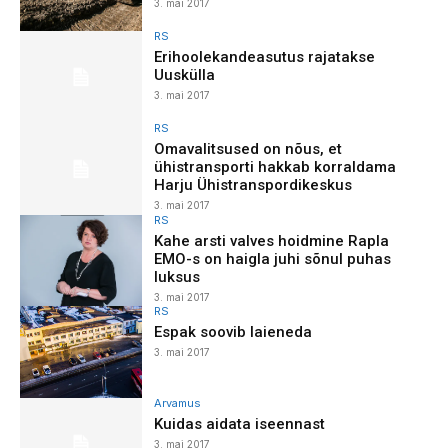
3. mai 2017
RS
Erihoolekandeasutus rajatakse
Uuskülla
3. mai 2017
RS
Omavalitsused on nõus, et
ühistransporti hakkab korraldama
Harju Ühistranspordikeskus
3. mai 2017
RS
Kahe arsti valves hoidmine Rapla
EMO-s on haigla juhi sõnul puhas
luksus
3. mai 2017
RS
Espak soovib laieneda
3. mai 2017
Arvamus
Kuidas aidata iseennast
3. mai 2017