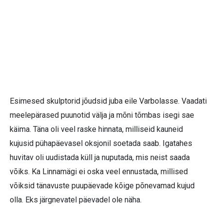
Esimesed skulptorid jõudsid juba eile Varbolasse. Vaadati
meelepärased puunotid välja ja mõni tõmbas isegi sae
käima. Täna oli veel raske hinnata, milliseid kauneid
kujusid pühapäevasel oksjonil soetada saab. Igatahes
huvitav oli uudistada küll ja nuputada, mis neist saada
võiks. Ka Linnamägi ei oska veel ennustada, millised
võiksid tänavuste puupäevade kõige põnevamad kujud
olla. Eks järgnevatel päevadel ole näha.