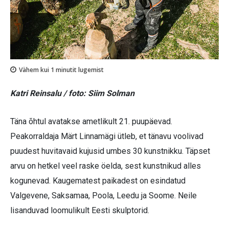
Vähem kui 1
minutit lugemist
Katri Reinsalu / foto: Siim Solman
Täna õhtul avatakse ametlikult 21. puupäevad.
Peakorraldaja Märt Linnamägi ütleb, et tänavu voolivad
puudest huvitavaid kujusid umbes 30 kunstnikku. Täpset
arvu on hetkel veel raske öelda, sest kunstnikud alles
kogunevad. Kaugematest paikadest on esindatud
Valgevene, Saksamaa, Poola, Leedu ja Soome. Neile
lisanduvad loomulikult Eesti skulptorid.