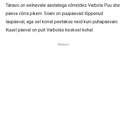
Tänavu on eelnevate aastatega võrreldes Varbola Puu ühe
päeva võrra pikem. Siiani on puupäevad lõppenud
laupäeval, aga sel korral peetakse neid kuni pühapäevani.
Kuuel päeval on puit Varbolas kesksel kohal.
Reklaam: