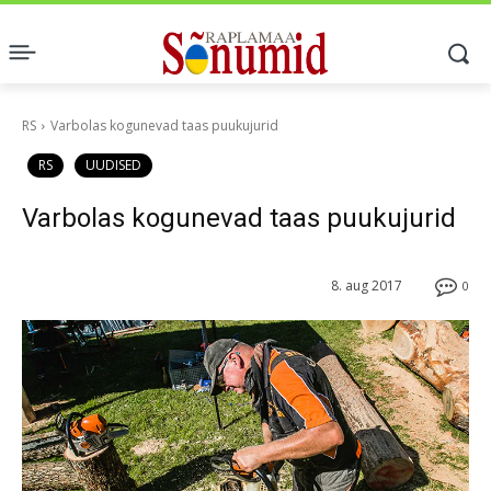
RS
Varbolas kogunevad taas puukujurid
RS
UUDISED
Varbolas kogunevad taas puukujurid
8. aug 2017
0