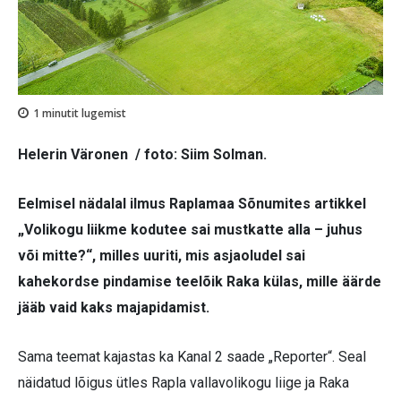
1
minutit lugemist
Helerin Väronen / foto: Siim Solman.
Eelmisel nädalal ilmus Raplamaa Sõnumites artikkel
„Volikogu liikme kodutee sai mustkatte alla – juhus
või mitte?“, milles uuriti, mis asjaoludel sai
kahekordse pindamise teelõik Raka külas, mille äärde
jääb vaid kaks majapidamist.
Sama teemat kajastas ka Kanal 2 saade „Reporter“. Seal
näidatud lõigus ütles Rapla vallavolikogu liige ja Raka