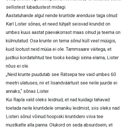
sellistest lubadustest midagi.
Aastatuhande algul nende kruntide arenduse taga olnud
Karl Lister sõnas, et need tühjalt seisvad krundid on
umbes kuus aastat päevakorrast maas olnud ja teema on
külmutatud. Osa krunte on tema sõnul küll veel müügis,
kuid lootust neid müüa ei ole. Tammsaare väitega, et
justkui kordatehtud tee tooks kedagi sinna elama, Lister
nõus ei ole.
„Neid krunte puudutab see Rätsepa tee vaid umbes 60
meetri ulatuses, nii et lisandväärtust see neile juurde ei
annaks,“ sõnas Lister.
Kui Rapla vald oleks leidnud, et nad kuidagi tahavad
toetada neile kruntidele omaniku leidmist, siis oleks nad
Listeri sõnul võinud hoopiski kruntideni viiva tee
mustkatte alla panna. Olukord on seda absurdsem, et