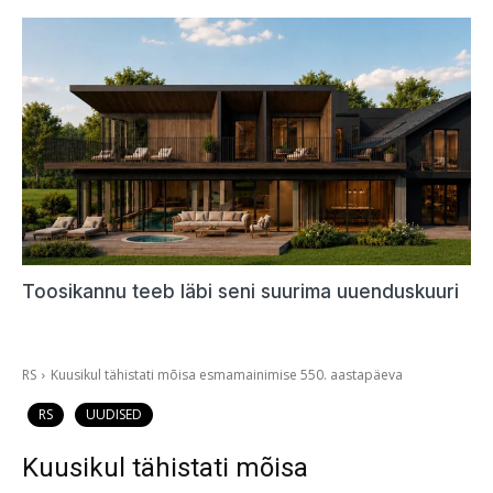
Toosikannu teeb läbi seni suurima uuenduskuuri