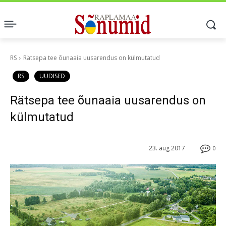
RS
Rätsepa tee õunaaia uusarendus on külmutatud
RS
UUDISED
Rätsepa tee õunaaia uusarendus on
külmutatud
23. aug 2017
0