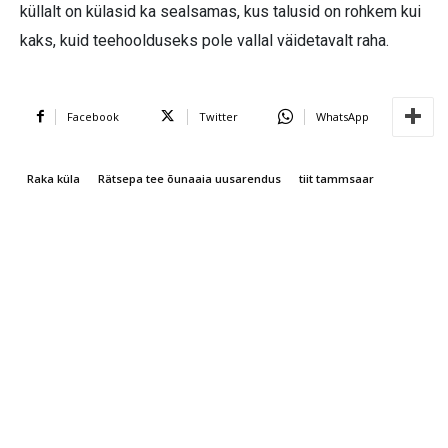
küllalt on külasid ka sealsamas, kus talusid on rohkem kui
kaks, kuid teehoolduseks pole vallal väidetavalt raha.
Facebook
Twitter
WhatsApp
Raka küla
Rätsepa tee õunaaia uusarendus
tiit tammsaar