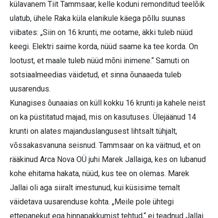
külavanem Tiit Tammsaar, kelle koduni remonditud teelõik
ulatub, ühele Raka küla elanikule käega põllu suunas
viibates: „Siin on 16 krunti, me ootame, äkki tuleb nüüd
keegi. Elektri saime korda, nüüd saame ka tee korda. On
lootust, et maale tuleb nüüd mõni inimene.“ Samuti on
sotsiaalmeedias väidetud, et sinna õunaaeda tuleb
uusarendus.
Kunagises õunaaias on küll kokku 16 krunti ja kahele neist
on ka püstitatud majad, mis on kasutuses. Ülejäänud 14
krunti on alates majanduslangusest lihtsalt tühjalt,
võssakasvanuna seisnud.
Tammsaar on ka väitnud, et on
rääkinud Arca Nova OÜ juhi Marek Jallaiga, kes on lubanud
kohe ehitama hakata, nüüd, kus tee on olemas. Marek
Jallai oli aga siiralt imestunud, kui küsisime temalt
väidetava uusarenduse kohta. „Meile pole ühtegi
ettepanekut ega hinnapakkumist tehtud,“ ei teadnud Jallai