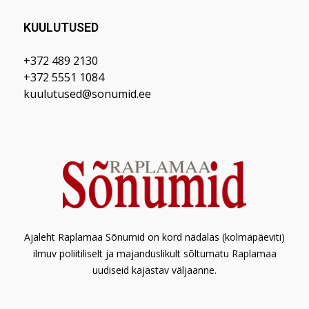
KUULUTUSED
+372 489 2130
+372 5551 1084
kuulutused@sonumid.ee
Ajaleht Raplamaa Sõnumid on kord nädalas (kolmapäeviti)
ilmuv poliitiliselt ja majanduslikult sõltumatu Raplamaa
uudiseid kajastav väljaanne.