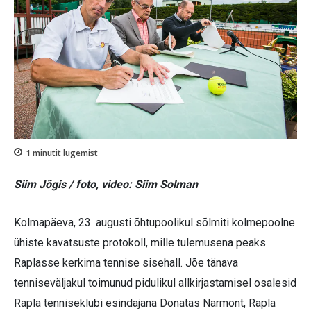
1
minutit lugemist
Siim Jõgis / foto, video: Siim Solman
Kolmapäeva, 23. augusti õhtupoolikul sõlmiti kolmepoolne
ühiste kavatsuste protokoll, mille tulemusena peaks
Raplasse kerkima tennise sisehall. Jõe tänava
tenniseväljakul toimunud pidulikul allkirjastamisel osalesid
Rapla tenniseklubi esindajana Donatas Narmont, Rapla