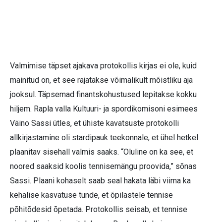
Valmimise täpset ajakava protokollis kirjas ei ole, kuid
mainitud on, et see rajatakse võimalikult mõistliku aja
jooksul. Täpsemad finantskohustused lepitakse kokku
hiljem. Rapla valla Kultuuri- ja spordikomisoni esimees
Väino Sassi ütles, et ühiste kavatsuste protokolli
allkirjastamine oli stardipauk teekonnale, et ühel hetkel
plaanitav sisehall valmis saaks. “Oluline on ka see, et
noored saaksid koolis tennisemängu proovida,” sõnas
Sassi. Plaani kohaselt saab seal hakata läbi viima ka
kehalise kasvatuse tunde, et õpilastele tennise
põhitõdesid õpetada. Protokollis seisab, et tennise