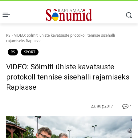
RS
VIDEO: Sõlmiti ühiste kavatsuste protokoll tennise sisehalli
rajamiseks Raplasse
RS
SPORT
VIDEO: Sõlmiti ühiste kavatsuste
protokoll tennise sisehalli rajamiseks
Raplasse
23. aug 2017
1