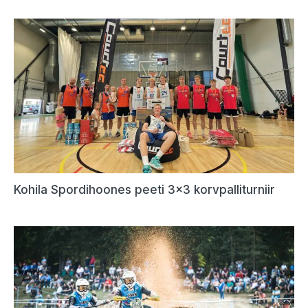
Kohila Spordihoones peeti 3×3 korvpalliturniir