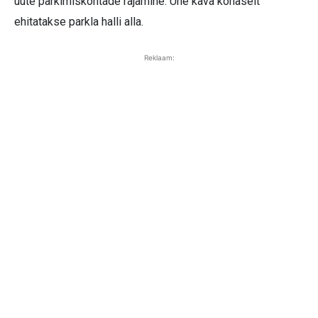
uute parkimiskohtade rajamine. Ühe kava kohaselt
ehitatakse parkla halli alla.
Reklaam: