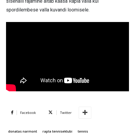
sisehalli rajamine aitab kaasa Rapla valla kui
spordilembese valla kuvandi loomisele.
Facebook
Twitter
donatas narmont
rapla tenniseklubi
tennis