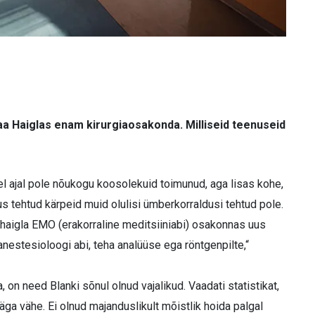
a Haiglas enam kirurgiaosakonda. Milliseid teenuseid
el ajal pole nõukogu koosolekuid toimunud, aga lisas kohe,
 tehtud kärpeid muid olulisi ümberkorraldusi tehtud pole.
haigla EMO (erakorraline meditsiiniabi) osakonnas uus
nestesioloogi abi, teha analüüse ega röntgenpilte,“
 on need Blanki sõnul olnud vajalikud. Vaadati statistikat,
väga vähe. Ei olnud majanduslikult mõistlik hoida palgal