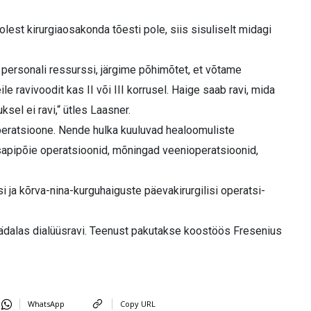
olest kirurgiaosakonda tõesti pole, siis sisuliselt midagi
 personali ressurssi, järgime põhimõtet, et võtame
e ravivoodit kas II või III korrusel. Haige saab ravi, mida
sel ei ravi,“ ütles Laasner.
i operatsioone. Nende hulka kuuluvad healoomuliste
apipõie operatsioonid, mõningad veenioperatsioonid,
i ja kõrva-nina-kurguhaiguste päevakirurgilisi operatsi­
ädalas dialüüsravi. Teenust pakutakse koostöös Fresenius
WhatsApp
Copy URL