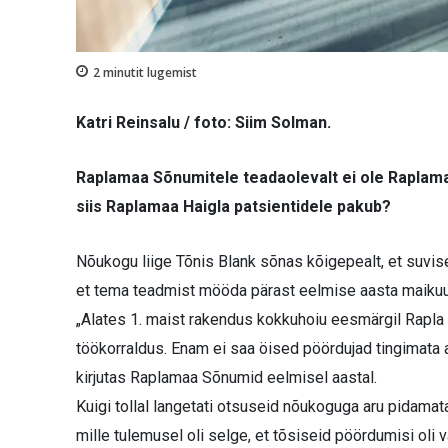
2
minutit lugemist
Katri Reinsalu / foto: Siim Solman.
Raplamaa Sõnumitele teadaolevalt ei ole Raplama
siis Raplamaa Haigla patsientidele pakub?
Nõukogu liige Tõnis Blank sõnas kõigepealt, et suvis
et tema teadmist mööda pärast eelmise aasta maikuus
„Alates 1. maist rakendus kokkuhoiu eesmärgil Rapla 
töökorraldus. Enam ei saa öised pöördujad tingimata a
kirjutas Raplamaa Sõnumid eelmisel aastal.
Kuigi tollal langetati otsuseid nõukoguga aru pidamata,
mille tulemusel oli selge, et tõsiseid pöördumisi oli 