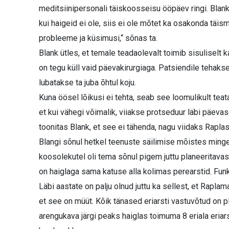
meditsiinipersonali täiskoosseisu ööpäev ringi. Blank
kui haigeid ei ole, siis ei ole mõtet ka osakonda täi
probleeme ja küsimusi,“ sõnas ta.
Blank ütles, et temale teadaolevalt toimib sisuliselt 
on tegu küll vaid päeva­kirurgiaga. Patsiendile tehaks
lubatakse ta juba õhtul koju.
Kuna öösel lõikusi ei tehta, seab see loomulikult teat
et kui vähegi võimalik, viiakse protseduur läbi päevasel
toonitas Blank, et see ei tähenda, nagu viidaks Raplas
Blangi sõnul hetkel teenuste säilimise mõistes minge
koosolekutel oli tema sõnul pigem juttu planeeritava
on haiglaga sama katuse alla kolimas perearstid. Funk
Läbi aastate on palju olnud juttu ka sellest, et Rapl
et see on müüt. Kõik tänased eriarsti vastuvõtud on pl
arengukava järgi peaks haiglas toimuma 8 eriala eriar