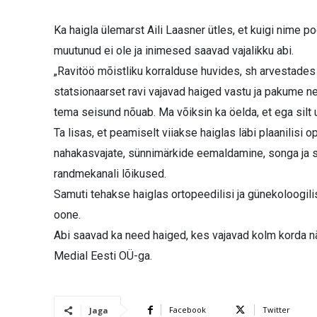
Ka haigla ülemarst Aili Laasner ütles, et kuigi nime po
muutunud ei ole ja inimesed saavad vajalikku abi.
„Ravitöö mõistliku korralduse huvides, sh arvestades
statsionaarset ravi vajavad haiged vastu ja pakume neil
tema seisund nõuab. Ma võiksin ka öelda, et ega silt uk
Ta lisas, et peamiselt viiakse haiglas läbi plaanilis
nahakasvajate, sünnimärkide eemaldamine, songa ja s
randmekanali lõikused.
Samuti tehakse haiglas ortopeedilisi ja günekoloogilis
oone.
Abi saavad ka need haiged, kes vajavad kolm korda n
Medial Eesti OÜ-ga.
Facebook
Twitter
Jaga