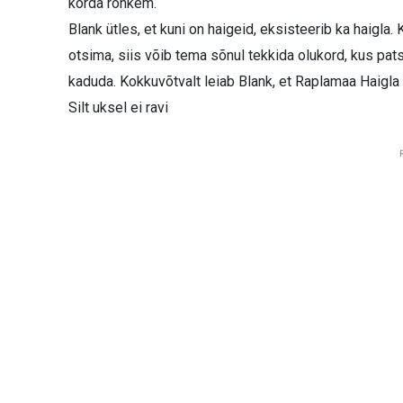
korda rohkem.
Blank ütles, et kuni on haigeid, eksisteerib ka haigla
otsima, siis võib tema sõnul tekkida olukord, kus pa
kaduda. Kokkuvõtvalt leiab Blank, et Raplamaa Haigla
Silt uksel ei ravi