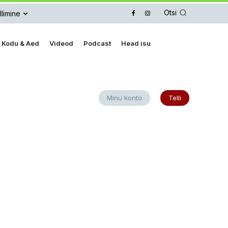
Otsi
llimine
Kodu & Aed
Videod
Podcast
Head isu
Minu konto
Telli