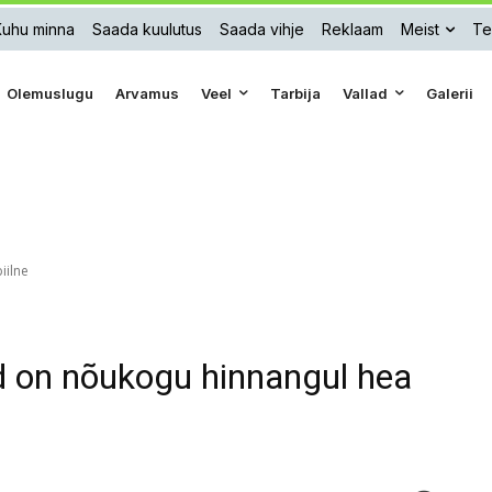
Kuhu minna
Saada kuulutus
Saada vihje
Reklaam
Meist
Te
Olemuslugu
Arvamus
Veel
Tarbija
Vallad
Galerii
iilne
d on nõukogu hinnangul hea