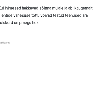
. Kui inimesed hakkavad sõitma mujale ja abi kaugemalt
tsientide vähesuse tõttu võivad teatud teenused ära
 olukord on praegu hea.
Reklaam: