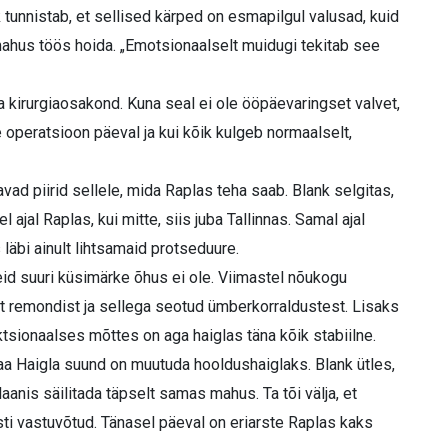
 tunnistab, et sellised kärped on esmapilgul valusad, kuid
smahus töös hoida. „Emotsionaalselt muidugi tekitab see
ka kirurgiaosakond. Kuna seal ei ole ööpäevaringset valvet,
e operatsioon päeval ja kui kõik kulgeb normaalselt,
avad piirid sellele, mida Raplas teha saab. Blank selgitas,
 ajal Raplas, kui mitte, siis juba Tallinnas. Samal ajal
 läbi ainult lihtsamaid protseduure.
id suuri küsimärke õhus ei ole. Viimastel nõukogu
st remondist ja sellega seotud ümberkorraldustest. Lisaks
tsionaalses mõttes on aga haiglas täna kõik stabiilne.
amaa Haigla suund on muutuda hooldushaiglaks. Blank ütles,
aanis säilitada täpselt samas mahus. Ta tõi välja, et
sti vastuvõtud. Tänasel päeval on eriarste Raplas kaks