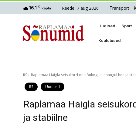
Reede, 7 aug 2026
16.1
C
Transport
Rapla
Uudised
Sport
Kuulutused
RS
Raplamaa Haigla seisukord on nõukogu hinnangul hea ja stab
RS
Uudised
Raplamaa Haigla seisukor
ja stabiilne