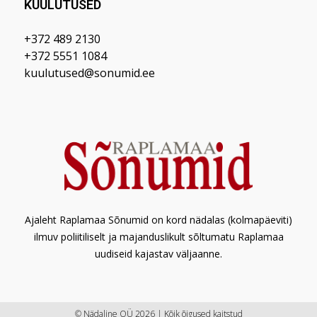
KUULUTUSED
+372 489 2130
+372 5551 1084
kuulutused@sonumid.ee
Ajaleht Raplamaa Sõnumid on kord nädalas (kolmapäeviti)
ilmuv poliitiliselt ja majanduslikult sõltumatu Raplamaa
uudiseid kajastav väljaanne.
© Nädaline OÜ 2026 | Kõik õigused kaitstud