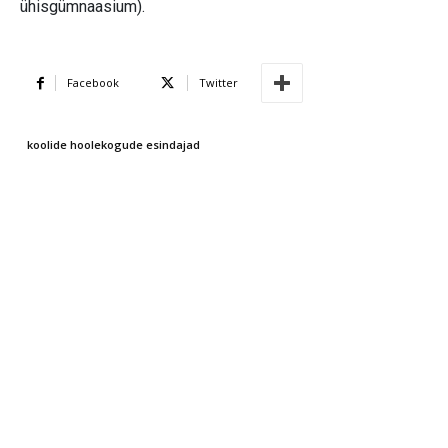
ühisgümnaasium).
Facebook
Twitter
koolide hoolekogude esindajad