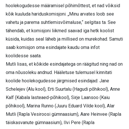
hoolekogudesse määramisel põhimõttest, et nad võiksid
kõik kuuluda hariduskomisjoni. „Minu arvates loob see
vahetu ja parema suhtlemisvõimaluse,“ selgitas ta. See
tähendab, et komisjoni liikmed saavad iga hetk koolist
küsida, kuidas seal läheb ja millised on murekohad. Samuti
saab komisjon oma esindajate kaudu oma infot
koolidesse saata.
Mutli lisas, et kõikide esindajatega on räägitud ning nad on
oma nõusoleku andnud. Hääletuse tulemusel kinnitati
koolide hoolekogudesse järgmised esindajad: Jane
Schelejev (Alu kool), Erti Suurtalu (Hagudi põhikool), Anne
Kalf (Kabala lasteaed-põhikool), Sirje Laansoo (Kaiu
põhikool), Marina Runno (Juuru Eduard Vilde kool), Alar
Mutli (Rapla Vesiroosi gümnaasium), Aare Heinvee (Rapla
täiskasvanute gümnaasium), Ilvi Pere (Rapla