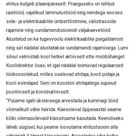
ehitus kulgeb plaanipäraselt. Praeguseks on tehtud
raietööd, vajalikud lammutustööd ning nendega seoses
side- ja elektrikaablite ümbertõstmine, välistrasside
rajamine ning vundamendisüvendi väljakaevetööd.
Alustatud on ka tugevvoolu elektrikaablite paigaldamist
ning sel nädalal alustatakse vundamendi rajamisega. Lumi
sõnul valmistab kool hetkel aktiivselt ette mööblihanget.
Koolidirektor lisas, et igal nädalal toimuvad regulaarsed
töökoosolekud, milles osalevad ehitaja, kooli pidaja ja
kooli esindajad. Seni on koostöö ehitajatega sujunud
positiivselt ja konstruktiivselt.
“Püüame igati üksteisega arvestada ja kummagi tööd
võimalikult vähe häirida. Käesoleval õppeaastal saame
kõiki olemasolevaid klassiruume kasutada. Keeruliseks
läheb sügisel, kui peame loovutama ehitustsooni alla
vähemalt 4 tänast klassiruumi. Arvestades juba hetke