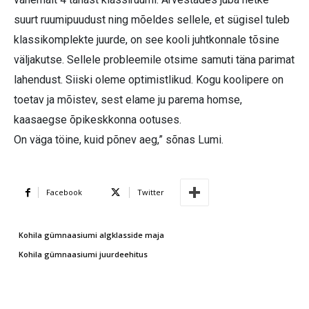
suurt ruumipuudust ning mõeldes sellele, et sügisel tuleb
klassikomplekte juurde, on see kooli juhtkonnale tõsine
väljakutse. Sellele probleemile otsime samuti täna parimat
lahendust. Siiski oleme optimistlikud. Kogu koolipere on
toetav ja mõistev, sest elame ju parema homse,
kaasaegse õpikeskkonna ootuses.
On väga töine, kuid põnev aeg,” sõnas Lumi.
Facebook
Twitter
Kohila gümnaasiumi algklasside maja
Kohila gümnaasiumi juurdeehitus