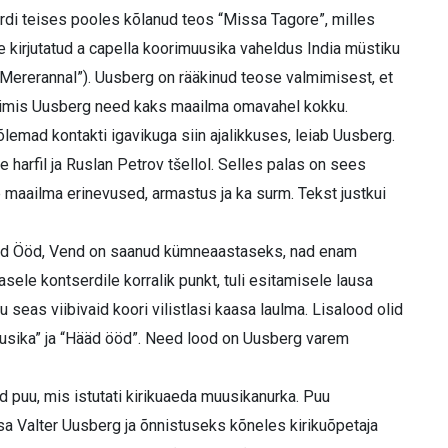
erdi teises pooles kõlanud teos “Missa Tagore”, milles
 kirjutatud a capella koorimuusika vaheldus India müstiku
Mererannal”). Uusberg on rääkinud teose valmimisest, et
 põimis Uusberg need kaks maailma omavahel kokku.
emad kontakti igavikuga siin ajalikkuses, leiab Uusberg.
harfil ja Ruslan Petrov tšellol. Selles palas on sees
te maailma erinevused, armastus ja ka surm. Tekst justkui
Head Ööd, Vend on saanud kümneaastaseks, nad enam
asele kontserdile korralik punkt, tuli esitamisele lausa
 seas viibivaid koori vilistlasi kaasa laulma. Lisalood olid
Muusika” ja “Hääd ööd”. Need lood on Uusberg varem
d puu, mis istutati kirikuaeda muusikanurka. Puu
sa Valter Uusberg ja õnnistuseks kõneles kirikuõpetaja