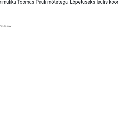
vaimuliku Toomas Pauli mõtetega. Lõpetuseks laulis koor
Reklaam: