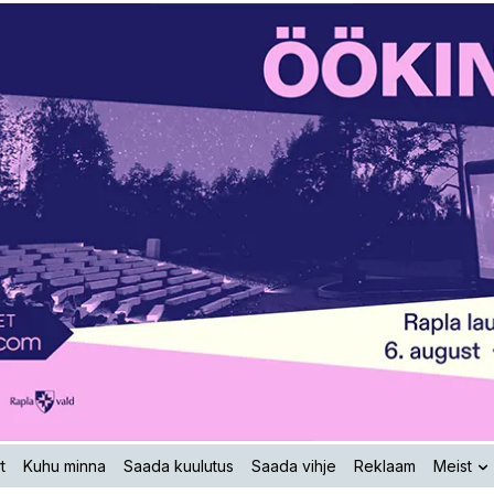
t
Kuhu minna
Saada kuulutus
Saada vihje
Reklaam
Meist