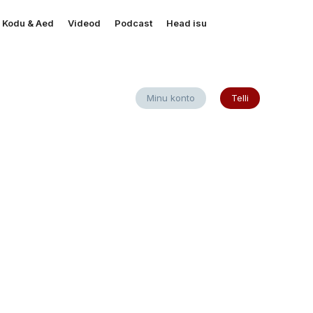
Kodu & Aed
Videod
Podcast
Head isu
Minu konto
Telli