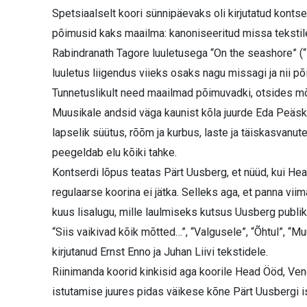
Spetsiaalselt koori sünnipäevaks oli kirjutatud konts
põimusid kaks maailma: kanoniseeritud missa tekstile
Rabindranath Tagore luuletusega “On the seashore” (“
luuletus liigendus viieks osaks nagu missagi ja nii
Tunnetuslikult need maailmad põimuvadki, otsides mõl
Muusikale andsid väga kaunist kõla juurde Eda Peäske 
lapselik süütus, rõõm ja kurbus, laste ja täiskasvanu
peegeldab elu kõiki tahke.
Kontserdi lõpus teatas Pärt Uusberg, et nüüd, kui 
regulaarse koorina ei jätka. Selleks aga, et panna viim
kuus lisalugu, mille laulmiseks kutsus Uusberg publiku
“Siis vaikivad kõik mõtted…”, “Valgusele”, “Õhtul”, “
kirjutanud Ernst Enno ja Juhan Liivi tekstidele.
Riinimanda koorid kinkisid aga koorile Head Ööd, Ven
istutamise juures pidas väikese kõne Pärt Uusbergi i