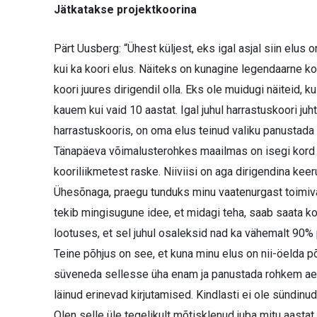
Jätkatakse projektkoorina
Pärt Uusberg: “Ühest küljest, eks igal asjal siin elus 
kui ka koori elus. Näiteks on kunagine legendaarne ko
koori juures dirigendil olla. Eks ole muidugi näiteid, ku
kauem kui vaid 10 aastat. Igal juhul harrastuskoori juh
harrastuskooris, on oma elus teinud valiku panustada
Tänapäeva võimalusterohkes maailmas on isegi kord n
kooriliikmetest raske. Niiviisi on aga dirigendina keer
Ühesõnaga, praegu tunduks minu vaatenurgast toimivam
tekib mingisugune idee, et midagi teha, saab saata koo
lootuses, et sel juhul osaleksid nad ka vähemalt 90%
Teine põhjus on see, et kuna minu elus on nii-öelda p
süveneda sellesse üha enam ja panustada rohkem a
läinud erinevad kirjutamised. Kindlasti ei ole sündinud
Olen selle üle tegelikult mõtisklenud juba mitu aasta