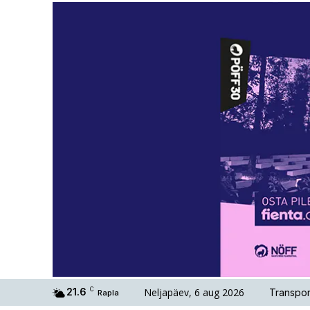
Neljapäev, 6 aug 2026
21.6
C
Transpor
Rapla