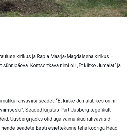
 Pauluse kirikus ja Rapla Maarja-Magdaleena kirikus –
nnipäeva. Kontsertkava nimi oli „Et kiitke Jumalat“ ja
liku rahvaviisi seadet: “Et kiitke Jumalat, kes on nii
 viimseski”. Seaded kirjutas Pärt Uusberg tegelikult
eid. Uusbergi jaoks olid aga vaimulikud rahvaviisid
oov nende seadete Eesti esiettekanne teha kooriga Head
.