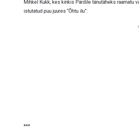
Mihkel Kukk, kes kinkis Pärdile tänutäheks raamatu 
istutatud puu juures “Õhtu ilu”.
***