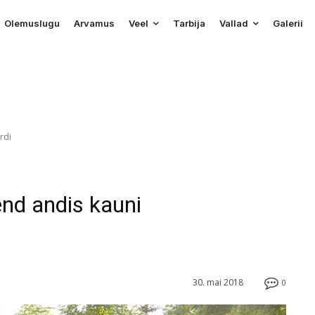
Olemuslugu
Arvamus
Veel
Tarbija
Vallad
Galerii
rdi
d andis kauni
30. mai 2018
0