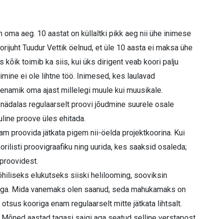
on oma aeg. 10 aastat on küllaltki pikk aeg nii ühe inimese
orijuht Tuudur Vettik öelnud, et üle 10 aasta ei maksa ühe
s kõik toimib ka siis, kui üks dirigent veab koori palju
timine ei ole lihtne töö. Inimesed, kes laulavad
 enamik oma ajast millelegi muule kui muusikale.
ädalas regulaarselt proovi jõudmine suurele osale
uline proove üles ehitada.
 proovida jätkata pigem nii-öelda projektkoorina. Kui
rilisti proovigraafiku ning uurida, kes saaksid osaleda;
 proovidest.
õhiliseks elukutseks siiski helilooming, sooviksin
ega. Mida vanemaks olen saanud, seda mahukamaks on
 otsus kooriga enam regulaarselt mitte jätkata lihtsalt.
t. Mõned aastad tagasi saigi aga seatud selline verstapost