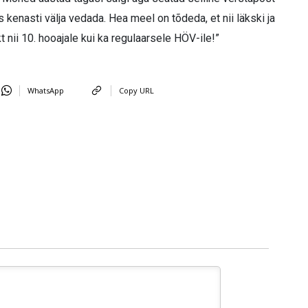
 kenasti välja vedada. Hea meel on tõdeda, et nii läkski ja
 nii 10. hooajale kui ka regulaarsele HÖV-ile!”
WhatsApp
Copy URL