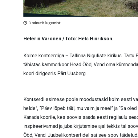
3
minutit lugemist
Helerin Väronen / foto: Hels Hinrikson.
Kolme kontserdiga – Tallinna Niguliste kirikus, Tartu
tähistas kammerkoor Head Ööd, Vend oma kümnendat sü
koori dirigeeris Pärt Uusberg.
Kontserdi esimese poole moodustasid kolm eesti vaimu
helde”, “Päev lõpeb tääl, mu vaim ja meel” ja “Sa oled
Kanada koorile, kes soovis saada eesti regilaulu sead
inspireerivamad ja juba kirjutamise ajal tekkis tal s
Ööd, Vend. Juubelikontsertidel sai see soov täidetud