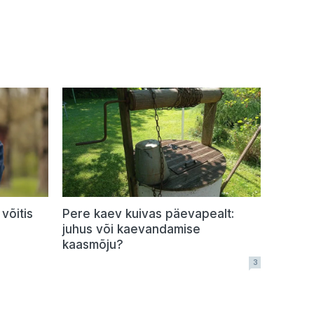
võitis
Pere kaev kuivas päevapealt:
juhus või kaevandamise
kaasmõju?
3