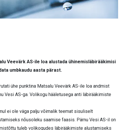
u Veevärk AS-ile loa alustada ühinemisläbirääkimisi
data umbkaudu aasta pärast.
rutati ühe punktina Matsalu Veevärk AS-ile loa andmist
nu Vesi AS-ga. Volikogu hääletusega anti läbirääkimiste
ul ei ole väga palju võimalik teemat sisuliselt
ustamiseks nõusoleku saamise faasis. Pärnu Vesi AS-il on
mistõttu tuleb volikogudes läbirääkimiste alustamiseks