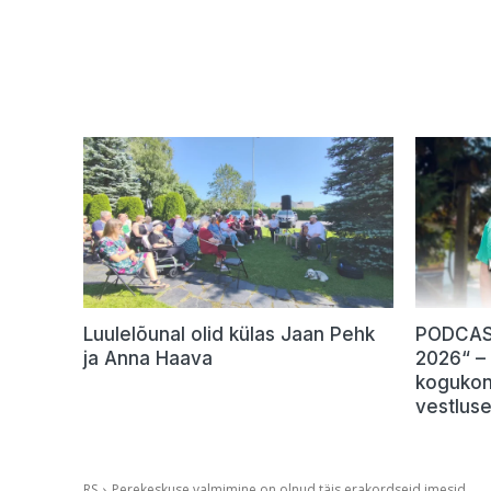
Luulelõunal olid külas Jaan Pehk
PODCAST
ja Anna Haava
2026“ –
kogukon
vestlus