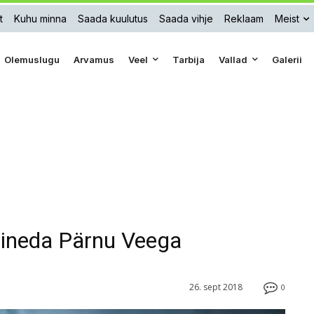
t
Kuhu minna
Saada kuulutus
Saada vihje
Reklaam
Meist
Olemuslugu
Arvamus
Veel
Tarbija
Vallad
Galerii
hineda Pärnu Veega
26. sept 2018
0