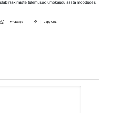
misläbirääkimiste tulemused umbkaudu aasta möödudes.
WhatsApp
Copy URL