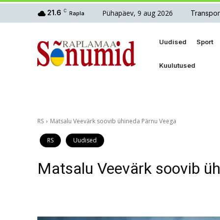
Pühapäev, 9 aug 2026
21.6
C
Transpor
Rapla
Uudised
Sport
Kuulutused
RS
Matsalu Veevärk soovib ühineda Pärnu Veega
RS
Uudised
Matsalu Veevärk soovib ü