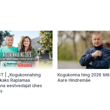
 | „Kogukonnahing
Kogukonna hing 2026 tiitli 
 kaks Raplamaa
Aare Hindremäe
na eestvedajat ühes
es