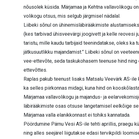
nõusolek küsida. Märjamaa ja Kehtna vallavolikogu o
volikogu otsus, mis selgub järgmisel nädalal.
Liibeki sõnul on ühinemisläbirääkimiste alustamiseks
(kes tarbivad ühisveevärgi joogivett ja kelle reovesi 
taristu, mille kaudu tarbijaid teenindatakse, oleks ka
jätkusuutlikku majandamist.” Liibeki sõnul on veet
vee-ettevõte, seda taskukohasem teenuse hind ning
ettevõttes.
Raplas pakub teenust lisaks Matsalu Veevärk AS-ile ka
ka selles piirkonnas midagi, kuna hind on kooskõlasta
Märjamaa vallavolikogu ja majandus- ja eelarvekomisj
läbirääkimiste osas otsuse langetamisel eelkõige sel
Märjamaa valla elanikkonnast ei tohiks kannatada.
Pöördumine Pärnu Vesi AS-ile tehti aprillis, praegu 
ning alles seejärel liigutakse edasi tervikpildi loomi