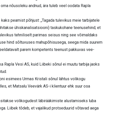
n oma nõusoleku andnud, ära tuleb veel oodata Rapla
 kaks peamist põhjust: „Tagada tulevikus meie tarbijatele
juhitakse ühiskanalisatsiooni) taskukohane teenusehind; et
 tulevikus tehniliselt parimas seisus ning see võimaldaks
eenuse hind sõltuvuses mahupõhisusega, seega mida suurem
 eeldatavalt parem kompetents teenust pakkuvas vee-
 Rapla Vesi AS, kuid Liibeki sõnul ei muutu tarbija jaoks
tud.
oni esimees Urmas Kristali sõnul lähtus volikogu
les, et Matsalu Veevärk AS-i klientuur ehk suur osa
küsitakse volikogudest läbirääkimiste alustamiseks luba
sega. Liibek tõdeb, et vajalikud protseduurid võtavad aega