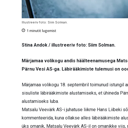
Illustreeriv foto: Siim Solman.
1
minutit lugemist
Stina Andok / illustreeriv foto: Siim Solman.
Märjamaa volikogu andis häälteenamusega Matsal
Pärnu Vesi AS-ga. Läbirääkimiste tulemusi on oo
Märjamaa volikogu 18. septembril toimunud istungil a
sisuliste läbirääkimiste alustamiseks, et ühineda Pär
alustamiseks luba.
Matsalu Veevärk AS-i juhatuse liikme Hans Liibeki sõn
kommenteerida, kuna ollakse alles läbirääkimiste al
üks omanik, Matsalu Veevärk AS-il on omanikke viis, 