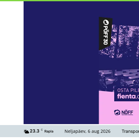
Neljapäev, 6 aug 2026
23.3
C
Transpor
Rapla