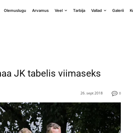
Olemuslugu
Arvamus
Veel
Tarbija
Vallad
Galerii
K
maa JK tabelis viimaseks
26. sept 2018
0