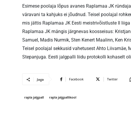
Esimese poolaja lõpus avanes Raplamaa JK ründajal 
väravani ta kahjuks ei jõudnud. Teisel poolajal rohkem
mis jättis Raplamaa JK Eesti meistrivõistluste II lii
Raplamaa JK mängis järgnevas koosseisus: Kristjan P
Samuel, Madis Nurmik, Sten Kenert Maalinn, Ken Kris
Teisel poolajal sekkusid vahetusest Ahto Liivamäe, M
Stepanjuga. Eesti jalgpalli liidu protokolli kohaselt o
Facebook
Twitter
Jaga
rapla jalgpall
rapla jalgpallikool