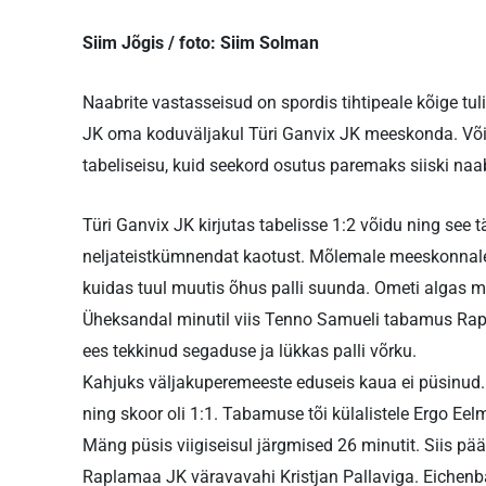
Siim Jõgis / foto: Siim Solman
Naabrite vastasseisud on spordis tihtipeale kõige t
JK oma koduväljakul Türi Ganvix JK meeskonda. Võit
tabeliseisu, kuid seekord osutus paremaks siiski 
Türi Ganvix JK kirjutas tabelisse 1:2 võidu ning see
neljateistkümnendat kaotust. Mõlemale meeskonnale m
kuidas tuul muutis õhus palli suunda. Ometi algas 
Üheksandal minutil viis Tenno Samueli tabamus Rap
ees tekkinud segaduse ja lükkas palli võrku.
Kahjuks väljakuperemeeste eduseis kaua ei püsinud. 
ning skoor oli 1:1. Tabamuse tõi külalistele Ergo Eel
Mäng püsis viigiseisul järgmised 26 minutit. Siis p
Raplamaa JK väravavahi Kristjan Pallaviga. Eichenbau