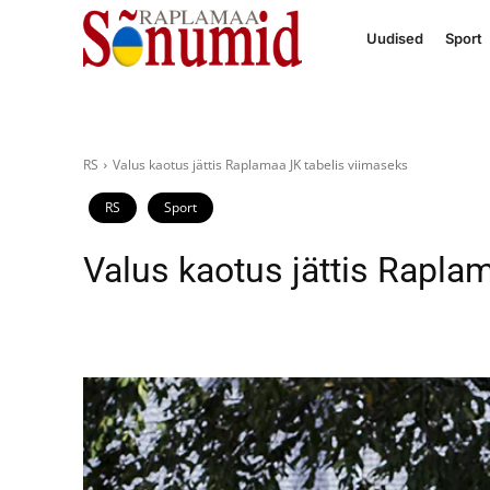
Uudised
Sport
RS
Valus kaotus jättis Raplamaa JK tabelis viimaseks
RS
Sport
Valus kaotus jättis Rapla