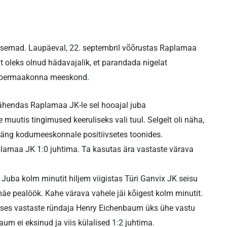
ulisemad. Laupäeval, 22. septembril võõrustas Raplamaa
 oleks olnud hädavajalik, et parandada nigelat
naabermaakonna meeskond.
 tähendas Raplamaa JK-le sel hooajal juba
uutis tingimused keeruliseks vali tuul. Selgelt oli näha,
mäng kodumeeskonnale positiivsetes toonides.
lamaa JK 1:0 juhtima. Ta kasutas ära vastaste värava
Juba kolm minutit hiljem viigistas Türi Ganvix JK seisu
mäe pealöök. Kahe värava vahele jäi kõigest kolm minutit.
ääses vastaste ründaja Henry Eichenbaum üks ühe vastu
m ei eksinud ja viis külalised 1:2 juhtima.