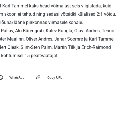
Karl Tammel kaks head võimalust seis viigistada, kuid
 skoori ei tehtud ning sedasi võtsidki külalised 2:1 võidu,
ga lõuna/lääne piirkonnas viimasele kohale.
allav, Alo Bärengrub, Kalev Kungla, Olavi Andres, Tenno
ter Maalinn, Oliver Andres, Janar Soomre ja Karl Tamme.
ert Olesk, Siim-Sten Palm, Martin Tilk ja Erich-Raimond
li kohtumisel 15 pealtvaatajat.
WhatsApp
Copy URL