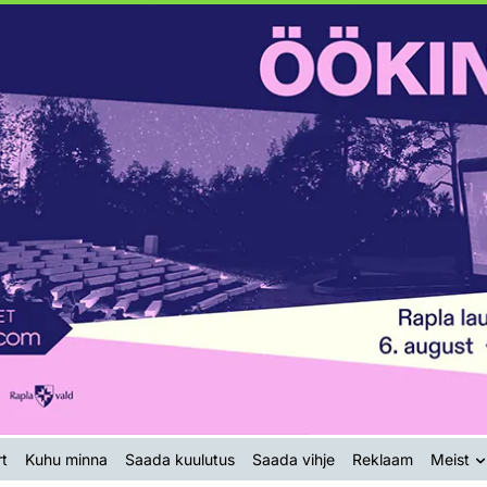
t
Kuhu minna
Saada kuulutus
Saada vihje
Reklaam
Meist