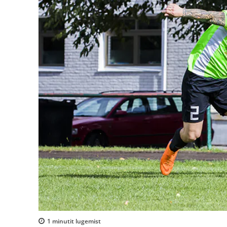
1
minutit lugemist