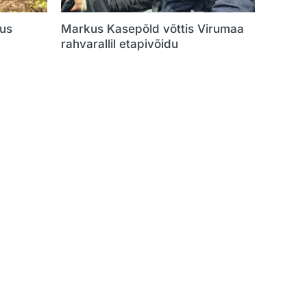
dus
Markus Kasepõld võttis Virumaa
rahvarallil etapivõidu