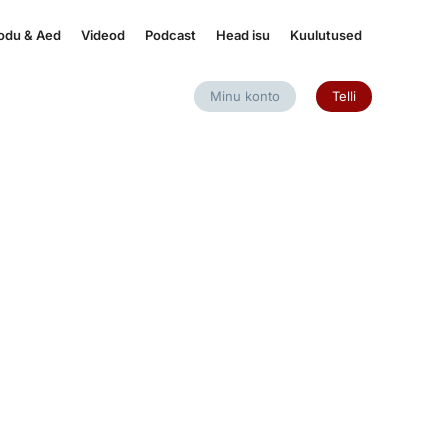
odu & Aed
Videod
Podcast
Head isu
Kuulutused
Minu konto
Telli