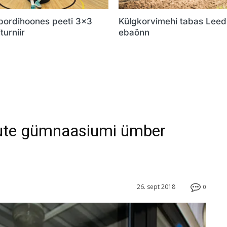
Spordihoones peeti 3×3
Külgkorvimehi tabas Lee
turniir
ebaõnn