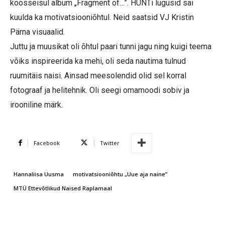
koosseisul album „Fragment of…”. HUNTi lugusid sai
kuulda ka motivatsiooniõhtul. Neid saatsid VJ Kristin
Pärna visuaalid.
Juttu ja muusikat oli õhtul paari tunni jagu ning kuigi teema
võiks inspireerida ka mehi, oli seda nautima tulnud
ruumitäis naisi. Ainsad meesolendid olid sel korral
fotograaf ja helitehnik. Oli seegi omamoodi sobiv ja
irooniline märk.
Facebook
Twitter
Hannaliisa Uusma
motivatsiooniõhtu „Uue aja naine”
MTÜ Ettevõtlikud Naised Raplamaal