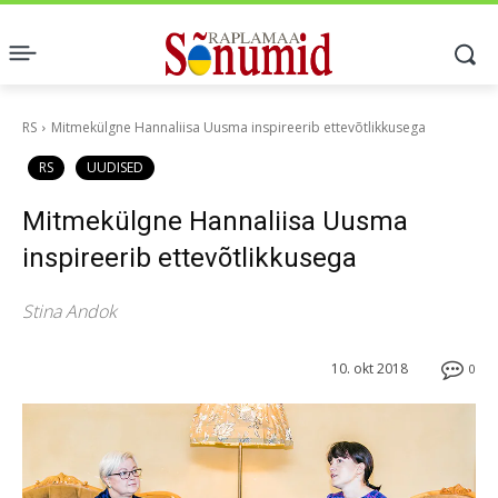
RS
Mitmekülgne Hannaliisa Uusma inspireerib ettevõtlikkusega
RS
UUDISED
Mitmekülgne Hannaliisa Uusma
inspireerib ettevõtlikkusega
Stina Andok
10. okt 2018
0