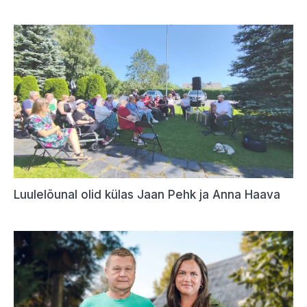
Luulelõunal olid külas Jaan Pehk ja Anna Haava