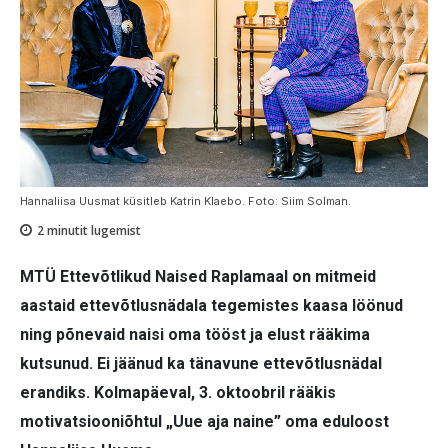
Hannaliisa Uusmat küsitleb Katrin Klaebo. Foto: Siim Solman.
2
minutit lugemist
MTÜ Ettevõtlikud Naised Raplamaal on mitmeid
aastaid ettevõtlusnädala tegemistes kaasa löönud
ning põnevaid naisi oma tööst ja elust rääkima
kutsunud. Ei jäänud ka tänavune ettevõtlusnädal
erandiks. Kolmapäeval, 3. oktoobril rääkis
motivatsiooniõhtul „Uue aja naine” oma eduloost