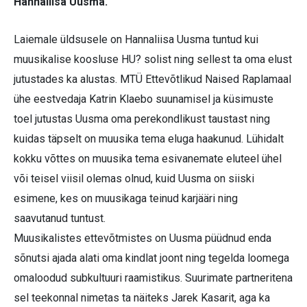
Hannaliisa Uusma.
Laiemale üldsusele on Hannaliisa Uusma tuntud kui
muusikalise koosluse HU? solist ning sellest ta oma elust
jutustades ka alustas. MTÜ Ettevõtlikud Naised Raplamaal
ühe eestvedaja Katrin Klaebo suunamisel ja küsimuste
toel jutustas Uusma oma perekondlikust taustast ning
kuidas täpselt on muusika tema eluga haakunud. Lühidalt
kokku võttes on muusika tema esivanemate eluteel ühel
või teisel viisil olemas olnud, kuid Uusma on siiski
esimene, kes on muusikaga teinud karjääri ning
saavutanud tuntust.
Muusikalistes ettevõtmistes on Uusma püüdnud enda
sõnutsi ajada alati oma kindlat joont ning tegelda loomega
omaloodud subkultuuri raamistikus. Suurimate partneritena
sel teekonnal nimetas ta näiteks Jarek Kasarit, aga ka