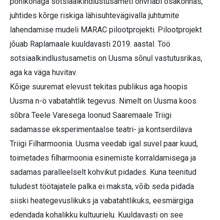
põhikohaga sotsiaalkindlustusameti ohvriabi osakonnas,
juhtides kõrge riskiga lähisuhtevägivalla juhtumite
lahendamise mudeli MARAC pilootprojekti. Pilootprojekt
jõuab Raplamaale kuuldavasti 2019. aastal. Töö
sotsiaalkindlustusametis on Uusma sõnul vastutusrikas,
aga ka väga huvitav.
Kõige suuremat elevust tekitas publikus aga hoopis
Uusma n-ö vabatahtlik tegevus. Nimelt on Uusma koos
sõbra Teele Varesega loonud Saaremaale Triigi
sadamasse eksperimentaalse teatri- ja kontserdilava
Triigi Filharmoonia. Uusma veedab igal suvel paar kuud,
toimetades filharmoonia esinemiste korraldamisega ja
sadamas paralleelselt kohvikut pidades. Kuna teenitud
tuludest töötajatele palka ei maksta, võib seda pidada
siiski heategevuslikuks ja vabatahtlikuks, eesmärgiga
edendada kohalikku kultuurielu. Kuuldavasti on see