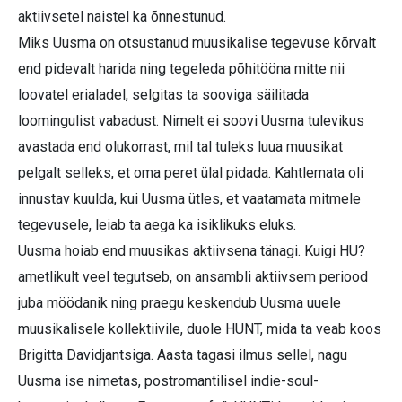
aktiivsetel naistel ka õnnestunud.
Miks Uusma on otsustanud muusikalise tegevuse kõrvalt
end pidevalt harida ning tegeleda põhitööna mitte nii
loovatel erialadel, selgitas ta sooviga säilitada
loomingulist vabadust. Nimelt ei soovi Uusma tulevikus
avastada end olukorrast, mil tal tuleks luua muusikat
pelgalt selleks, et oma peret ülal pidada. Kahtlemata oli
innustav kuulda, kui Uusma ütles, et vaatamata mitmele
tegevusele, leiab ta aega ka isiklikuks eluks.
Uusma hoiab end muusikas aktiivsena tänagi. Kuigi HU?
ametlikult veel tegutseb, on ansambli aktiivsem periood
juba möödanik ning praegu keskendub Uusma uuele
muusikalisele kollektiivile, duole HUNT, mida ta veab koos
Brigitta Davidjantsiga. Aasta tagasi ilmus sellel, nagu
Uusma ise nimetas, postromantilisel indie-soul-