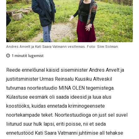
Andres Anvelt ja Kati Saara Vatmann vestlemas. Foto: Siim Solman.
1
minutit lugemist
Reede ennelõunal käisid siseminister Andres Anvelt ja
justiitsminister Urmas Reinsalu Kuusiku Altveskil
tutvumas noortestuudio MINA OLEN tegemistega.
Külastuse eesmärk oli saada ideesid ja luua alus
koostööks, kuidas ennetada kriminogeensete
noortekampade teket. Noortestuudioga on just sel suvel
liitunud suur hulk lapsi, eriti poisse, nii et seda
ennetustööd Kati Saara Vatmanni juhtimise all tehakse