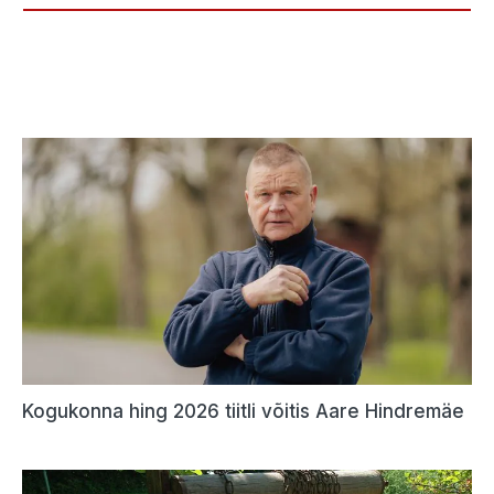
Kogukonna hing 2026 tiitli võitis Aare Hindremäe