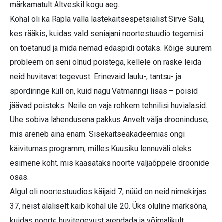
märkamatult Altveskil kogu aeg.
Kohal oli ka Rapla valla lastekaitsespetsialist Sirve Salu,
kes rääkis, kuidas vald seniajani noortestuudio tegemisi
on toetanud ja mida nemad edaspidi ootaks. Kõige suurem
probleem on seni olnud poistega, kellele on raske leida
neid huvitavat tegevust. Erinevaid laulu-, tantsu- ja
spordiringe küll on, kuid nagu Vatmanngi lisas – poisid
jäävad poisteks. Neile on vaja rohkem tehnilisi huvialasid.
Ühe sobiva lahendusena pakkus Anvelt välja drooninduse,
mis areneb aina enam. Sisekaitseakadeemias ongi
käivitumas programm, milles Kuusiku lennuväli oleks
esimene koht, mis kaasataks noorte väljaõppele droonide
osas.
Algul oli noortestuudios käijaid 7, nüüd on neid nimekirjas
37, neist alaliselt käib kohal üle 20. Üks oluline märksõna,
kuidas noorte huvitegevust arendada ja võimalikult