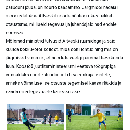
paljudeni jõuda, on noorte kaasamine. Järgmisel nädalal
moodustatakse Altveskil noorte nõukogu, kes hakkab
otsustama, milliseid tegevusi ja juhendajaid nad endale
soovivad.
Mõlemad ministrid tutvusid Altveski ruumidega ja said
kuulda kokkuvõtet sellest, mida seni tehtud ning mis on
järgmised sammud, et noortele veelgi paremat keskkonda
luua. Koostöö justiitsministeeriumi veetava töögrupiga
võimaldaks noortestuudiol olla hea eeskuju teistele,
annaks võimaluse ise otsuste tegemisel kaasa rääkida ja
saada oma tegevusele ka ressursse.