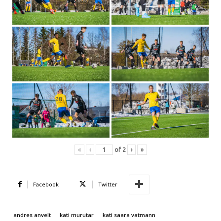
«
‹
of
2
›
»
Facebook
Twitter
andres anvelt
kati murutar
kati saara vatmann