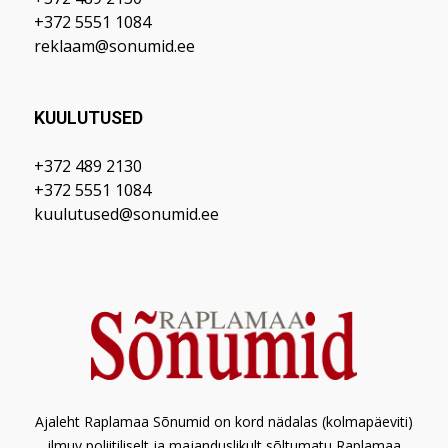
+372 5551 1084
reklaam@sonumid.ee
KUULUTUSED
+372 489 2130
+372 5551 1084
kuulutused@sonumid.ee
Ajaleht Raplamaa Sõnumid on kord nädalas (kolmapäeviti)
ilmuv poliitiliselt ja majanduslikult sõltumatu Raplamaa