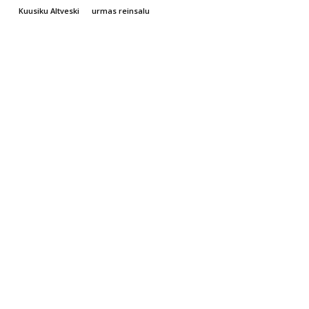
Kuusiku Altveski
urmas reinsalu