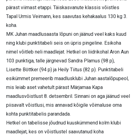
pärast viimast etappi. Täiskasvanute klassis võistles
Tapal Urmis Veimann, kes saavutas kehakaalus 130 kg 3.
koha.
MK Juhan maadlusaasta lõpuni on jäänud veel kaks kuud
ning klubi punktitabeli seis on üpris pingeline. Esikoha
nimel võitleb neli maadlejat. Hetkel on liidrikohal Aron Aun
103 punktiga, talle järgnevad Sandra Plamus (98 p),
Lisette Böttker (94 p) ja Heily Tiitus (82 p). Punktitabeli
esikümmet premeerib maadlusklubi Juhan aastalõpupeol,
mis leiab aset vahetult pärast Märjamaa Kapa
maadlusvõistlust 8. detsembril. Sinnani on aga jäänud veel
piisavalt võistlusi, mis annavad kõigile võimaluse oma
kohta punktitabelis parandada.
Hetkel on tabelisse jõudnud kuuskümmend kolm klubi
maadlejat, kes on võistlustel saavutanud koha