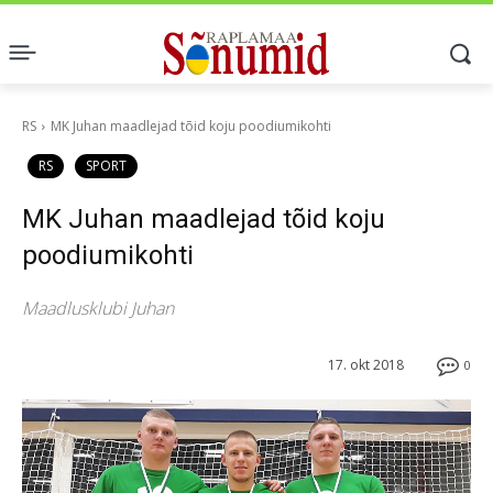
RS
MK Juhan maadlejad tõid koju poodiumikohti
RS
SPORT
MK Juhan maadlejad tõid koju
poodiumikohti
Maadlusklubi Juhan
17. okt 2018
0