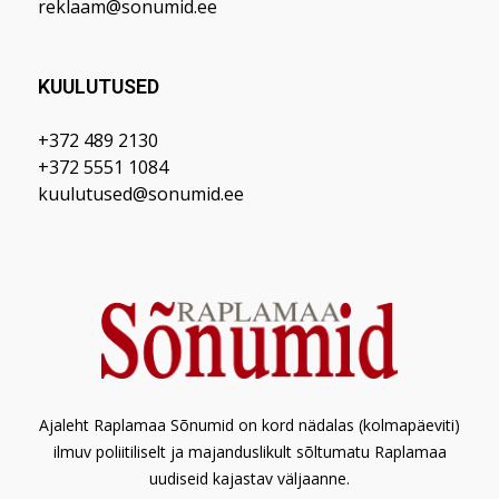
reklaam@sonumid.ee
KUULUTUSED
+372 489 2130
+372 5551 1084
kuulutused@sonumid.ee
Ajaleht Raplamaa Sõnumid on kord nädalas (kolmapäeviti)
ilmuv poliitiliselt ja majanduslikult sõltumatu Raplamaa
uudiseid kajastav väljaanne.