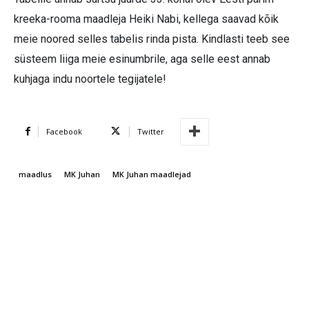
kreeka-rooma maadleja Heiki Nabi, kellega saavad kõik
meie noored selles tabelis rinda pista. Kindlasti teeb see
süsteem liiga meie esinumbrile, aga selle eest annab
kuhjaga indu noortele tegijatele!
Facebook
Twitter
maadlus
MK Juhan
MK Juhan maadlejad