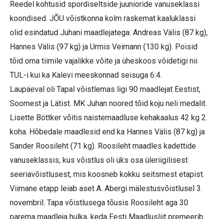
Reedel kohtusid spordiseltside juunioride vanuseklassi
koondised. JÕU võistkonna kolm raskemat kaaluklassi
olid esindatud Juhani maadlejatega: Andreas Välis (87 kg),
Hannes Välis (97 kg) ja Urmis Veimann (130 kg). Poisid
tõid oma tiimile vajalikke võite ja üheskoos võidetigi nii
TUL-i kui ka Kalevi meeskonnad seisuga 6:4.
Laupäeval oli Tapal võistlemas ligi 90 maadlejat Eestist,
Soomest ja Lätist. MK Juhan noored tõid koju neli medalit.
Lisette Böttker võitis naistemaadluse kehakaalus 42 kg 2.
koha. Hõbedale maadlesid end ka Hannes Välis (87 kg) ja
Sander Roosileht (71 kg). Roosileht maadles kadettide
vanuseklassis, kus võistlus oli üks osa üleriigilisest
seeriavõistlusest, mis koosneb kokku seitsmest etapist.
Viimane etapp leiab aset A. Abergi mälestusvõistlusel 3.
novembril. Tapa võistlusega tõusis Roosileht aga 30
parema maadleja hulka, keda Eesti Maadlusliit premeerib