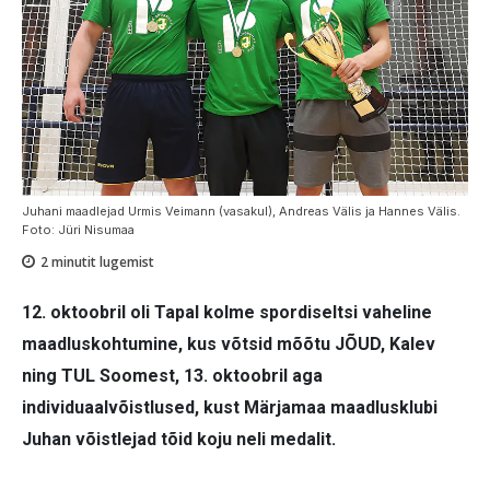
Juhani maadlejad Urmis Veimann (vasakul), Andreas Välis ja Hannes Välis.
Foto: Jüri Nisumaa
2
minutit lugemist
12. oktoobril oli Tapal kolme spordiseltsi vaheline
maadluskohtumine, kus võtsid mõõtu JÕUD, Kalev
ning TUL Soomest, 13. oktoobril aga
individuaalvõistlused, kust Märjamaa maadlusklubi
Juhan võistlejad tõid koju neli medalit.