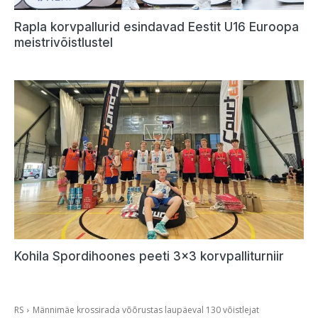
Rapla korvpallurid esindavad Eestit U16 Euroopa
meistrivõistlustel
Kohila Spordihoones peeti 3×3 korvpalliturniir