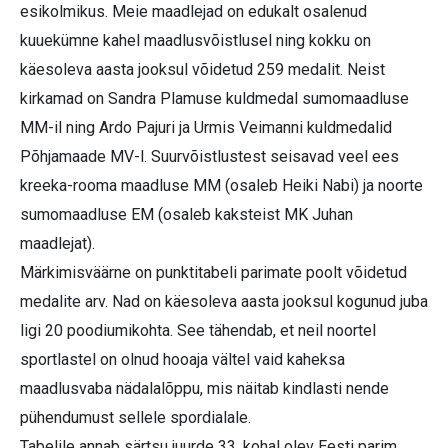
esikolmikus. Meie maadlejad on edukalt osalenud
kuuekümne kahel maadlusvõistlusel ning kokku on
käesoleva aasta jooksul võidetud 259 medalit. Neist
kirkamad on Sandra Plamuse kuldmedal sumomaadluse
MM-il ning Ardo Pajuri ja Urmis Veimanni kuldmedalid
Põhjamaade MV-l. Suurvõistlustest seisavad veel ees
kreeka-rooma maadluse MM (osaleb Heiki Nabi) ja noorte
sumomaadluse EM (osaleb kaksteist MK Juhan
maadlejat).
Märkimisväärne on punktitabeli parimate poolt võidetud
medalite arv. Nad on käesoleva aasta jooksul kogunud juba
ligi 20 poodiumikohta. See tähendab, et neil noortel
sportlastel on olnud hooaja vältel vaid kaheksa
maadlusvaba nädalalõppu, mis näitab kindlasti nende
pühendumust sellele spordialale.
Tabelile annab särtsu juurde 33. kohal olev Eesti parim