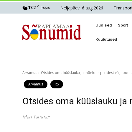
Neljapäev, 6 aug 2026
17.2
C
Transpor
Rapla
Uudised
Sport
Kuulutused
Arvamus
Otsides oma küüslauku ja mõeldes piiridest väljapool
Arvamus
RS
Otsides oma küüslauku ja m
Mari Tammar