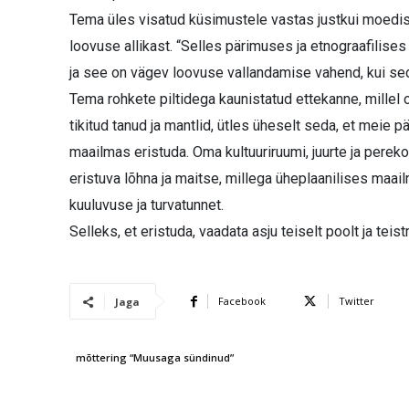
Tema üles visatud küsimustele vastas justkui moedisa
loovuse allikast. “Selles pärimuses ja etnograafilise
ja see on vägev loovuse vallandamise vahend, kui sed
Tema rohkete piltidega kaunistatud ettekanne, millel ol
tikitud tanud ja mantlid, ütles üheselt seda, et meie p
maailmas eristuda. Oma kultuuriruumi, juurte ja pere
eristuva lõhna ja maitse, millega üheplaanilises maai
kuuluvuse ja turvatunnet.
Selleks, et eristuda, vaadata asju teiselt poolt ja teis
Facebook
Twitter
Jaga
mõttering “Muusaga sündinud”