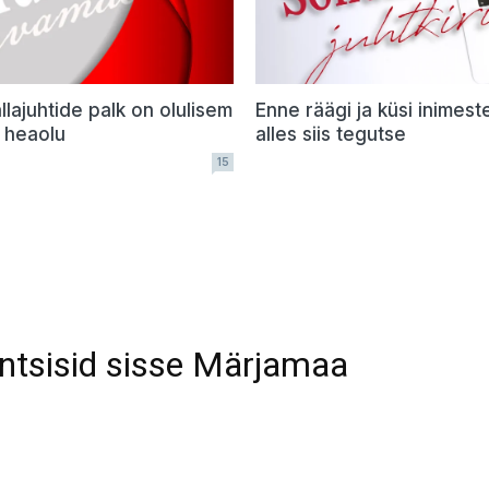
llajuhtide palk on olulisem
Enne räägi ja küsi inimest
e heaolu
alles siis tegutse
15