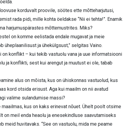
õelda.
oovuse korduvalt proovile, söötes ette mõtteharjutusi,
ist rada pidi, mille kohta öeldakse “Nii ei tehta!”. Enamik
i oma harjumuspärastes mõttemustrites. Miks?
imestel on komme eelistada endale mugavat ja meie
b üheplaanilisust ja ühekülgsust,” selgitas Vaino.
 on konflikt – kui tekib vastuolu vana ja uue informatsiooni
lu ja konflikti, sest kui arengut ja muutust ei ole, tabab
 peamine alus on mõista, kus on ühiskonnas vastuolud, kus
aas kord otsida erisust. Aga kui maailm on nii avatud
kkagi valime sulandumise massi?
e maailmas, kus on kaks erinevat nõuet. Ühelt poolt otsime
salt on meil enda heaolu ja enesekindluse saavutamiseks
 teeb meid huvitavaks. “See on vastuolu, mida me peame