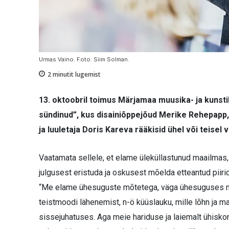
Urmas Vaino. Foto: Siim Solman.
2
minutit lugemist
13. oktoobril toimus Märjamaa muusika- ja kunst
sündinud”, kus disainiõppejõud Merike Rehepapp,
ja luuletaja Doris Kareva rääkisid ühel või teisel 
Vaatamata sellele, et elame üleküllastunud maailmas,
julgusest eristuda ja oskusest mõelda etteantud piiri
“Me elame ühesuguste mõtetega, väga ühesuguses ma
teistmoodi lähenemist, n-ö küüslauku, mille lõhn ja m
sissejuhatuses. Aga meie hariduse ja laiemalt ühisko