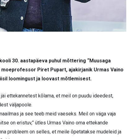
ikooli 30. aastapäeva puhul mõttering “Muusaga
 moeprofessor Piret Pupart, ajakirjanik Urmas Vaino
viisil loomingust ja loovast mõtlemisest.
 jäi ettekannetest kõlama, et meil on puudu ideedest,
dest väljapoole.
ailmas ja see teeb meid vaeseks. Meil on väga vaja
aitse on eristuv,” ütles Urmas Vaino oma ettekande
nna probleem on selles, et meile õpetatakse mudeleid ja