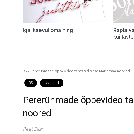
Igal kaevul oma hing
Rapla va
kui last