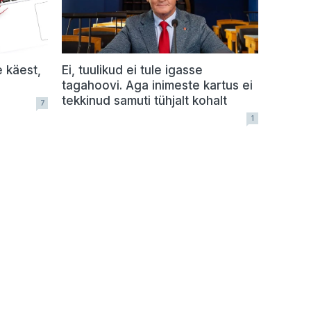
e käest,
Ei, tuulikud ei tule igasse
tagahoovi. Aga inimeste kartus ei
tekkinud samuti tühjalt kohalt
7
1