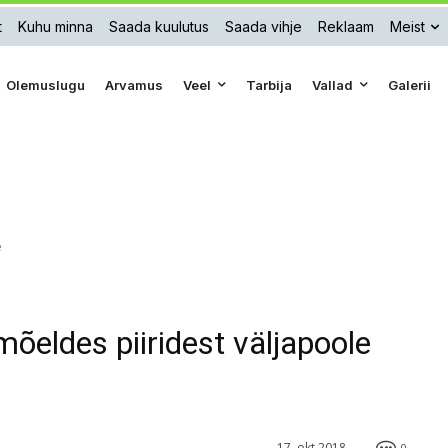
t
Kuhu minna
Saada kuulutus
Saada vihje
Reklaam
Meist
Olemuslugu
Arvamus
Veel
Tarbija
Vallad
Galerii
e
õeldes piiridest väljapoole
17. okt 2018
0