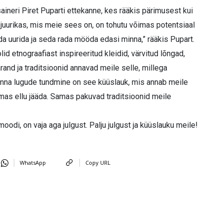
ineri Piret Puparti ettekanne, kes rääkis pärimusest kui
s juurikas, mis meie sees on, on tohutu võimas potentsiaal
a uurida ja seda rada mööda edasi minna,” rääkis Pupart.
id etnograafiast inspireeritud kleidid, värvitud lõngad,
ärand ja traditsioonid annavad meile selle, millega
konna lugude tundmine on see küüslauk, mis annab meile
lmas ellu jääda. Samas pakuvad traditsioonid meile
tmoodi, on vaja aga julgust. Palju julgust ja küüslauku meile!
WhatsApp
Copy URL