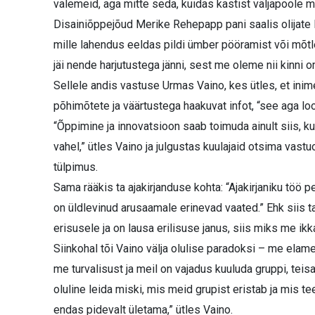
valemeid, aga mitte seda, kuidas kastist väljapoole m
Disainiõppejõud Merike Rehepapp pani saalis olijate l
mille lahendus eeldas pildi ümber pööramist või mõtlem
jäi nende harjutustega jänni, sest me oleme nii kinn
Sellele andis vastuse Urmas Vaino, kes ütles, et in
põhimõtete ja väärtustega haakuvat infot, “see aga loo
“Õppimine ja innovatsioon saab toimuda ainult siis, kui
vahel,” ütles Vaino ja julgustas kuulajaid otsima vastuo
tülpimus.
Sama rääkis ta ajakirjanduse kohta: “Ajakirjaniku töö
on üldlevinud arusaamale erinevad vaated.” Ehk siis t
erisusele ja on lausa erilisuse janus, siis miks me i
Siinkohal tõi Vaino välja olulise paradoksi – me elam
me turvalisust ja meil on vajadus kuuluda gruppi, tei
oluline leida miski, mis meid grupist eristab ja mis
endas pidevalt ületama,” ütles Vaino.