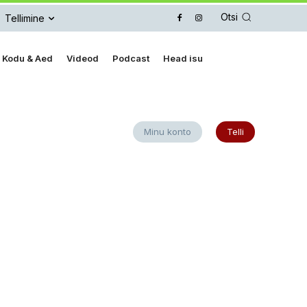
Otsi
Tellimine
Kodu & Aed
Videod
Podcast
Head isu
Minu konto
Telli