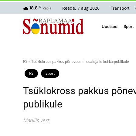
Reede, 7 aug 2026
18.8
C
Transport
Rapla
Uudised
Sport
RS
Tsüklokross pakkus põnevust nii osalejaile kui ka publikule
RS
Sport
Tsüklokross pakkus põnevus
publikule
Mariliis Vest