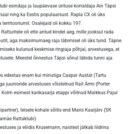
bi esindaja ja laupäevase ürituse korraldaja Ain Täpsi
al ning ka Eestis populaarsust. Rapla CX oli üks
a territooriumil. Osalejaid oli kokku 197.
atturitele oli ette antud kindel aeg, mille jooksul rada
inutit, aga maksimumaeg raja läbimisel oli üks tund. Täpne
imiseks kulunud keskmise ringiaja põhjal, arvestusega, et
stusele. Meestel õnnestus Täpsi sõnul läbida tunni aja
kes edestas enam kui minutiga Caspar Austat (Tartu
iga juunioride arvestuses võistelnud Rait Ärmi (Porter
 Kolm esimest karikasarja etappi võitnud Markkus Pajur
ipartner), teisele kohale sõitis end Maris Kaarjärv (SK
amäe Rattaklubi).
tuses ja eliidis Krusemann, naistest jätkab liidrina