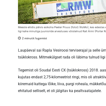
Meeste eliidis pälvis esikoha Peeter Pruus (fotol) (KoMo), kes edestas
ligi kahe minutiga juunioride arvestuses võistelnud Rait Ärmi (Porter 
2
minutit lugemist
Laupäeval sai Rapla Vesiroosi terviserajal ja selle 
tsüklokross. Mitmekülgset rada oli läbima tulnud ligi 
Tegemist oli Soudal Eesti CX (tsüklokross) 2018. aast
kujutas endast 2,75-kilomeetrist ringi, mis oli atraktii
kiiremaid kattega lõike, liiva, pargi roheala, mäkketõus
ehitatud selliselt, et oli jälgitav ka pealtvaatajatele.