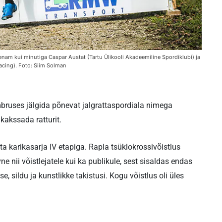
 enam kui minutiga Caspar Austat (Tartu Ülikooli Akadeemiline Spordiklubi) ja
Racing). Foto: Siim Solman
ümbruses jälgida põnevat jalgrattaspordiala nimega
kakssada ratturit.
a karikasarja IV etapiga. Rapla tsüklokrossivõistlus
vne nii võistlejatele kui ka publikule, sest sisaldas endas
e, sildu ja kunstlikke takistusi. Kogu võistlus oli üles