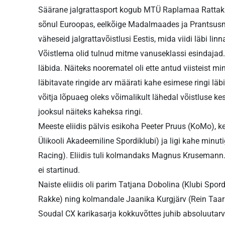
Säärane jalgrattasport kogub MTÜ Raplamaa Rattaklu
sõnul Euroopas, eelkõige Madalmaades ja Prantsusma
väheseid jalgrattavõistlusi Eestis, mida viidi läbi linn
Võistlema olid tulnud mitme vanuseklassi esindajad. R
läbida. Näiteks noorematel oli ette antud viisteist m
läbitavate ringide arv määrati kahe esimese ringi läb
võitja lõpuaeg oleks võimalikult lähedal võistluse ke
jooksul näiteks kaheksa ringi.
Meeste eliidis pälvis esikoha Peeter Pruus (KoMo), 
Ülikooli Akadeemiline Spordiklubi) ja ligi kahe minut
Racing). Eliidis tuli kolmandaks Magnus Krusemann.
ei startinud.
Naiste eliidis oli parim Tatjana Dobolina (Klubi Spord
Rakke) ning kolmandale Jaanika Kurgjärv (Rein Taar
Soudal CX karikasarja kokkuvõttes juhib absoluutarves