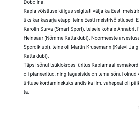
Dobolina.
Rapla võistluse käigus selgitati välja ka Eesti meistri
üks karikasarja etapp, teine Eesti meistrivõistlused. E
Karolin Surva (Smart Sport), teisele kohale Annabrit
Heinsaar (Nõmme Rattaklubi). Noormeeste arvestuse
Spordiklubi), teine oli Martin Krusemann (Kalevi Ja
Rattaklubi).
Täpsi sõnul tsüklokrossi üritus Raplamaal esmakordne 
oli planeeritud, ning tagasiside on tema sõnul olnud 
ürituse kordaminekuks andis ka ilm, vahepeal oli päike
ta.