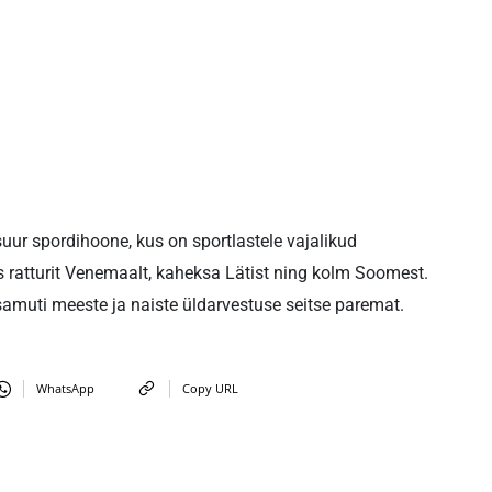
suur spordihoone, kus on sportlastele vajalikud
ks ratturit Venemaalt, kaheksa Lätist ning kolm Soomest.
amuti meeste ja naiste üldarvestuse seitse paremat.
WhatsApp
Copy URL