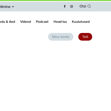
Otsi
llimine
odu & Aed
Videod
Podcast
Head isu
Kuulutused
Minu konto
Telli