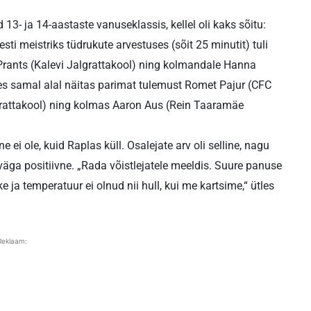
d 13- ja 14-aastaste vanuseklassis, kellel oli kaks sõitu:
esti meistriks tüdrukute arvestuses (sõit 25 minutit) tuli
 Prants (Kalevi Jalgrattakool) ning kolmandale Hanna
s samal alal näitas parimat tulemust Romet Pajur (CFC
lgrattakool) ning kolmas Aaron Aus (Rein Taaramäe
ei ole, kuid Raplas küll. Osalejate arv oli selline, nagu
väga positiivne. „Rada võistlejatele meeldis. Suure panuse
 ja temperatuur ei olnud nii hull, kui me kartsime,“ ütles
Reklaam: