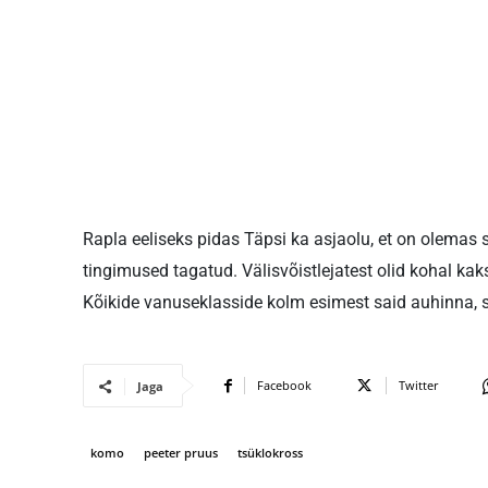
Rapla eeliseks pidas Täpsi ka asjaolu, et on olemas 
tingimused tagatud. Välisvõistlejatest olid kohal ka
Kõikide vanuseklasside kolm esimest said auhinna, s
Facebook
Twitter
Jaga
komo
peeter pruus
tsüklokross