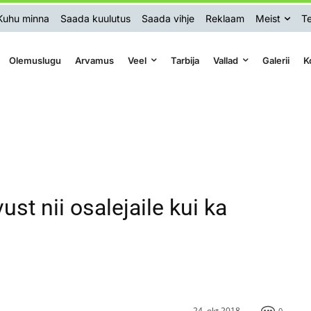
Kuhu minna
Saada kuulutus
Saada vihje
Reklaam
Meist
Te
Olemuslugu
Arvamus
Veel
Tarbija
Vallad
Galerii
K
t nii osalejaile kui ka
24. okt 2018
0