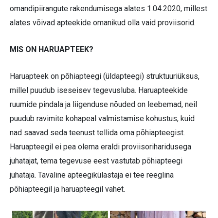
omandipiirangute rakendumisega alates 1.04.2020, millest
alates võivad apteekide omanikud olla vaid proviisorid.
MIS ON HARUAPTEEK?
Haruapteek on põhiapteegi (üldapteegi) struktuuriüksus,
millel puudub iseseisev tegevusluba. Haruapteekide
ruumide pindala ja liigenduse nõuded on leebemad, neil
puudub ravimite kohapeal valmistamise kohustus, kuid
nad saavad seda teenust tellida oma põhiapteegist.
Haruapteegil ei pea olema eraldi proviisoriharidusega
juhatajat, tema tegevuse eest vastutab põhiapteegi
juhataja. Tavaline apteegikülastaja ei tee reeglina
põhiapteegil ja haruapteegil vahet.