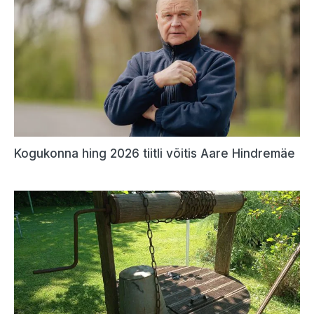
Kogukonna hing 2026 tiitli võitis Aare Hindremäe