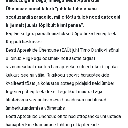
näidissulgemisega, millega Eesti Apteekide
Ühenduse sõnul taheti “juhtida tähelepanu
seadusandja praagile, mille tõttu tuleb need apteegid
hiljemalt juunis lõplikult kinni panna”.
Raplas sulges pärastlõunal uksed Apotheka haruapteek
Rappeli keskuses.
Eesti Apteekide Ühenduse (EAÜ) juhi Timo Danilovi sõnul
ei olnud Riigikogu eesmärk neli aastat tagasi
ravimiseadust muutes haruapteeke sulgeda, kuid lõpuks
kukkus see nii välja. Riigikogu soovis haruapteekide
kvaliteeti tõsta ja kohustas apteegipidajaid neid ümber
tegema põhiapteekideks. Tegelikult muutsid aga
üksteisega vastuolus olevad seadusemuudatused
ümberkujundamise võimatuks.
Eesti Apteekide Ühendus on teinud ettepaneku ühtlustada
haruapteekide kaotamise tähtaeg üldapteekide