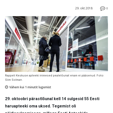
29. okt 2018
0
Rappeli Keskuse apteeki inimesed pealelõunat enam ei pääsenud. Foto:
Siim Solman.
Vähem kui 1
minutit lugemist
29. oktoobri pärastlõunal kell 14 sulgesid 55 Eesti
haruapteeki oma uksed. Tegemist oli