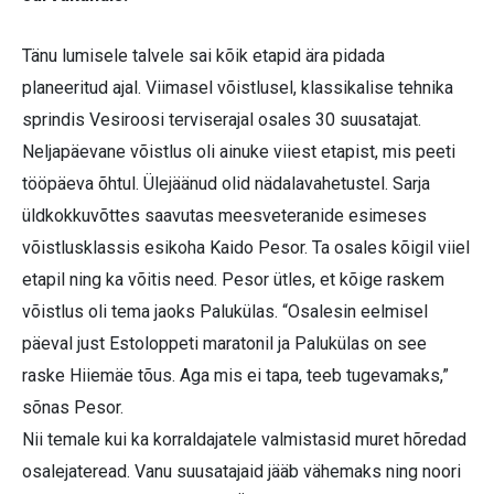
Tänu lumisele talvele sai kõik etapid ära pidada
planeeritud ajal. Viimasel võistlusel, klassikalise tehnika
sprindis Vesiroosi terviserajal osales 30 suusatajat.
Neljapäevane võistlus oli ainuke viiest etapist, mis peeti
tööpäeva õhtul. Ülejäänud olid nädalavahetustel. Sarja
üldkokkuvõttes saavutas meesveteranide esimeses
võistlusklassis esikoha Kaido Pesor. Ta osales kõigil viiel
etapil ning ka võitis need. Pesor ütles, et kõige raskem
võistlus oli tema jaoks Palukülas. “Osalesin eelmisel
päeval just Estoloppeti maratonil ja Palukülas on see
raske Hiiemäe tõus. Aga mis ei tapa, teeb tugevamaks,”
sõnas Pesor.
Nii temale kui ka korraldajatele valmistasid muret hõredad
osalejateread. Vanu suusatajaid jääb vähemaks ning noori