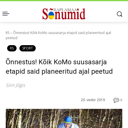
RS
Õnnestus! Kõik KoMo suusasarja etapid said planeeritud ajal
peetud
RS
SPORT
Õnnestus! Kõik KoMo suusasarja
etapid said planeeritud ajal peetud
Siim Jõgis
20. veebr 2019
0