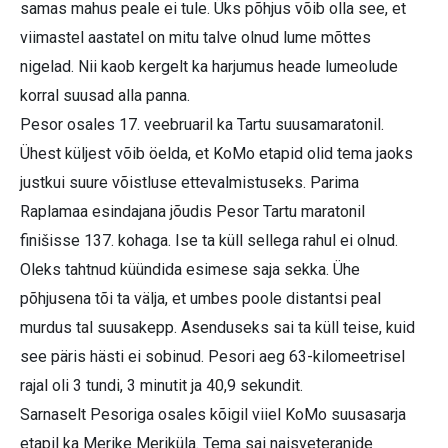
samas mahus peale ei tule. Üks põhjus võib olla see, et
viimastel aastatel on mitu talve olnud lume mõttes
nigelad. Nii kaob kergelt ka harjumus heade lumeolude
korral suusad alla panna.
Pesor osales 17. veebruaril ka Tartu suusamaratonil.
Ühest küljest võib öelda, et KoMo etapid olid tema jaoks
justkui suure võistluse ettevalmistuseks. Parima
Raplamaa esindajana jõudis Pesor Tartu maratonil
finišisse 137. kohaga. Ise ta küll sellega rahul ei olnud.
Oleks tahtnud küündida esimese saja sekka. Ühe
põhjusena tõi ta välja, et umbes poole distantsi peal
murdus tal suusakepp. Asenduseks sai ta küll teise, kuid
see päris hästi ei sobinud. Pesori aeg 63-kilomeetrisel
rajal oli 3 tundi, 3 minutit ja 40,9 sekundit.
Sarnaselt Pesoriga osales kõigil viiel KoMo suusasarja
etapil ka Merike Meriküla. Tema sai naisveteranide