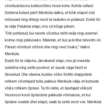
võistlusklassis kokkuvõttes teise koha. Kohila vallast
Sutlema külast pärit Meriküla rääkis, et kõik etapid olid
mõnusad ning ühtegi neist ta raskeks ei pidanud. Eraldi tõi
ta välja Paluküla etapi, mis oli kõige pikem.
“Olin pettunud, kui naiste võistlus tehti nelja ringi asemel
kolme ringi pikkuseks. Mäletan, et ilus ja krõbe talveilm oli.
Pärast võistlust sõitsin ühe ringi veel lisaks,” rääkis
Meriküla.
Eraldi tõi ta välja ka Järvakandi etapi, mis jäi meelde
sulailma ning selle poolest, et suusk väga hästi ei
libisenud. Ühe ideena, kuidas võiks KoMo etappidele
rohkem võistlejaid tulla, pakkus Meriküla välja, et kutsuda
võiks rohkem õpilasi. Ta tõi näite, et õpetajad võiksid
Vesiroosi kooli õpilastele pakkuda võimaluse, et kui
õpilane osaleb ühel etapil, saab ta selle eest viie. Meriküla