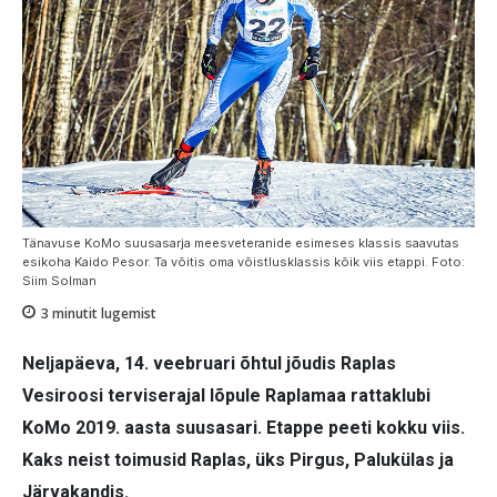
Tänavuse KoMo suusasarja meesveteranide esimeses klassis saavutas
esikoha Kaido Pesor. Ta võitis oma võistlusklassis kõik viis etappi. Foto:
Siim Solman
3
minutit lugemist
Neljapäeva, 14. veebruari õhtul jõudis Raplas
Vesiroosi terviserajal lõpule Raplamaa rattaklubi
KoMo 2019. aasta suusasari. Etappe peeti kokku viis.
Kaks neist toimusid Raplas, üks Pirgus, Palukülas ja
Järvakandis.