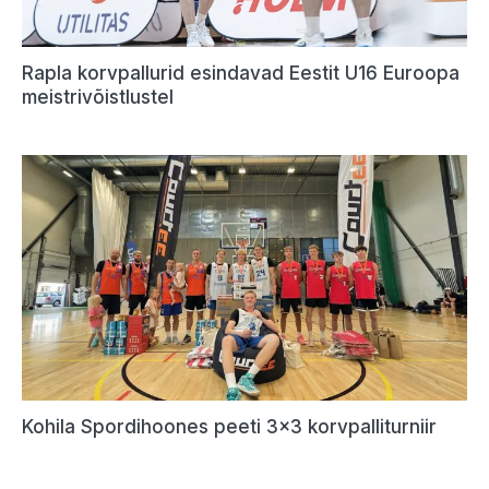
Rapla korvpallurid esindavad Eestit U16 Euroopa
meistrivõistlustel
Kohila Spordihoones peeti 3×3 korvpalliturniir