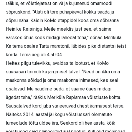
rääkis, et võistlejatest on välja kujunenud omamoodi
sõpruskond. “Alati oli tore pühapäeval kokku saada ja
sõpru näha. Käisin KoMo etappidel koos oma sõbranna
Heinike Reisiniga. Meile meeldis just see, et saime
värskes õhus koos midagi lahedat teha,” sõnas Meriküla.
Ka tema osales Tartu maratonil, läbides pika distantsi teist
korda. Tema aeg oli 4:50.04.
Heites pilgu tulevikku, avaldas ta lootust, et KoMo
suusasari toimub ka järgmisel talvel. “Need on ikka oma
maakonna sõidud ja oma maakonna inimesed, kes seal
osalevad. Me naudime seda, et saame õues midagi
ägedat teha,” rääkis Meriküla Raplamaa võistluste kohta.
Suusatalved kord juba varieeruvad ühest äärmusest teise.
Näiteks 2014. aastal jäi kogu võistlussari olematute
lumeolude tõttu üldse ära. Seekord oli hea aasta, kõik
võistlused said planeeritud ajal peetud. Küll olid mõningad